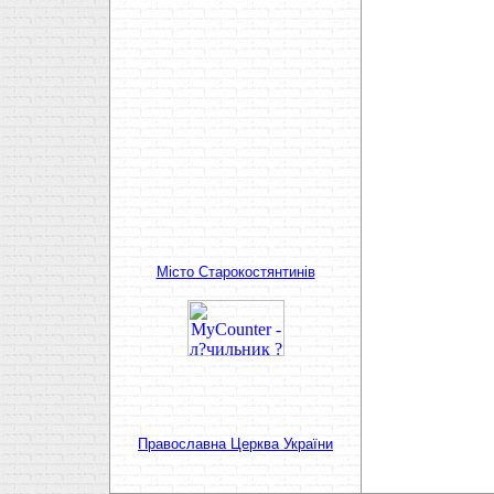
Мiсто Старокостянтинiв
Православна Церква України