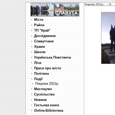
Покрова 2021р.:
- 10 
Місто
Район
ТП "Край"
Дослідження
Славутчани
Храми
Школи
Українська Повстанча
Ліси
Преса про місто
Політика
Події
Покрова 2021р.
Мистецтво
Суспільство
Новини
Гостьова книга
Online-Бібліотека