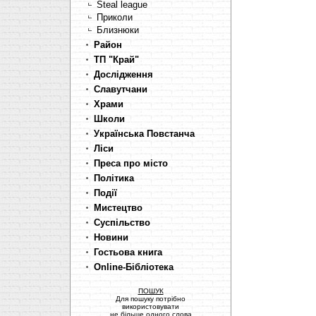
Steal league
Приколи
Близнюки
Район
ТП "Край"
Дослідження
Славутчани
Храми
Школи
Українська Повстанча
Ліси
Преса про місто
Політика
Події
Мистецтво
Суспільство
Новини
Гостьова книга
Online-Бібліотека
ПОШУК
Для пошуку потрібно
використовувати
не більше одного слова