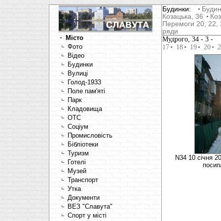
Будинки:
Будин
Козацька, 36
Коз
Перемоги 20, 22, 
ряди
Місто
Мудрого, 34
- 3 -
Фото
17
18
19
20
2
Відео
Будинки
Вулиці
Голод-1933
Поле пам'яті
Парк
Кладовища
OTC
Соціум
Промисловість
Бібліотеки
Туризм
N34 10 січня 20
Готелі
посипа
Музей
Транспорт
Утка
Документи
ВЕЗ "Славута"
Спорт у місті