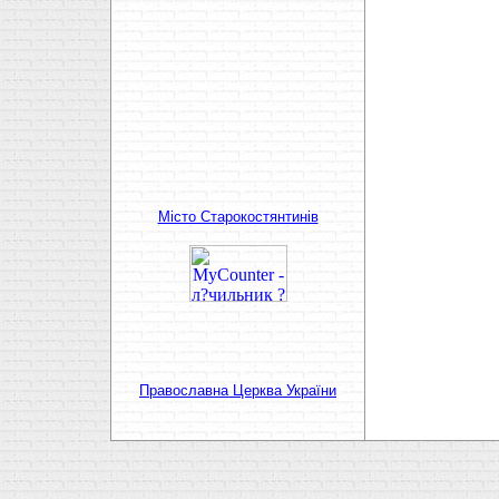
Мiсто Старокостянтинiв
Православна Церква України