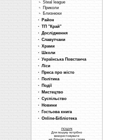
Steal league
Приколи
Близнюки
Район
ТП "Край"
Дослідження
Славутчани
Храми
Школи
Українська Повстанча
Ліси
Преса про місто
Політика
Події
Мистецтво
Суспільство
Новини
Гостьова книга
Online-Бібліотека
ПОШУК
Для пошуку потрібно
використовувати
не більше одного слова