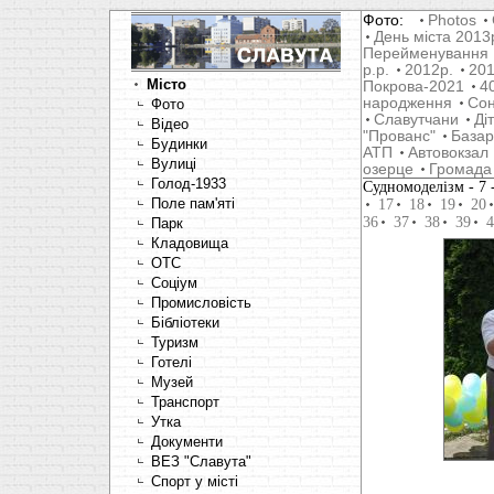
Фото:
Photos
День міста 2013
Перейменування
р.р.
2012р.
201
Місто
Покрова-2021
4
народження
Со
Фото
Славутчани
Ді
Відео
"Прованс"
Базар
Будинки
АТП
Автовокзал
Вулиці
озерце
Громада
Голод-1933
Cудномоделізм
- 7
Поле пам'яті
17
18
19
20
36
37
38
39
4
Парк
Кладовища
OTC
Соціум
Промисловість
Бібліотеки
Туризм
Готелі
Музей
Транспорт
Утка
Документи
ВЕЗ "Славута"
Спорт у місті