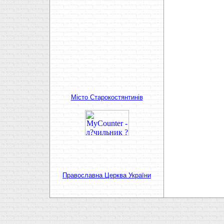
Мiсто Старокостянтинiв
Православна Церква України