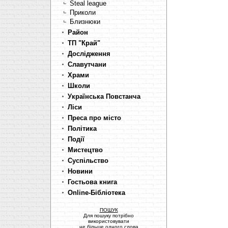
Steal league
Приколи
Близнюки
Район
ТП "Край"
Дослідження
Славутчани
Храми
Школи
Українська Повстанча
Ліси
Преса про місто
Політика
Події
Мистецтво
Суспільство
Новини
Гостьова книга
Online-Бібліотека
ПОШУК
Для пошуку потрібно
використовувати
не більше одного слова