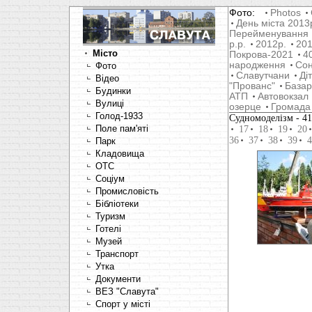
Фото:
Photos
День міста 2013
Перейменування
р.р.
2012р.
201
Місто
Покрова-2021
4
народження
Со
Фото
Славутчани
Ді
Відео
"Прованс"
Базар
Будинки
АТП
Автовокзал
Вулиці
озерце
Громада
Голод-1933
Cудномоделізм
- 4
Поле пам'яті
17
18
19
20
36
37
38
39
4
Парк
Кладовища
OTC
Соціум
Промисловість
Бібліотеки
Туризм
Готелі
Музей
Транспорт
Утка
Документи
ВЕЗ "Славута"
Спорт у місті