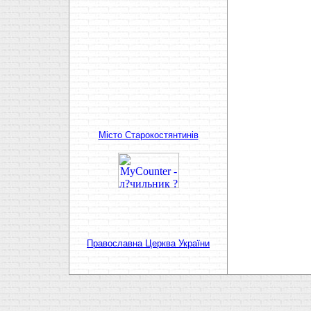
Мiсто Старокостянтинiв
Православна Церква України