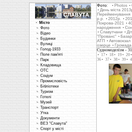
Фото:
Photos
День міста 2013
Перейменування
р.р.
2012р.
201
Місто
Покрова-2021
4
народження
Со
Фото
Славутчани
Ді
Відео
"Прованс"
Базар
Будинки
АТП
Автовокзал
Вулиці
озерце
Громада
Голод-1933
Cудномоделізм
- 3
Поле пам'яті
17
18
19
20
36
37
38
39
4
Парк
Кладовища
OTC
Соціум
Промисловість
Бібліотеки
Туризм
Готелі
Музей
Транспорт
Утка
Документи
ВЕЗ "Славута"
Спорт у місті