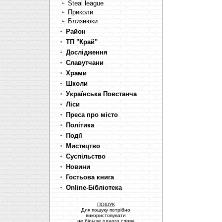
Steal league
Приколи
Близнюки
Район
ТП "Край"
Дослідження
Славутчани
Храми
Школи
Українська Повстанча
Ліси
Преса про місто
Політика
Події
Мистецтво
Суспільство
Новини
Гостьова книга
Online-Бібліотека
ПОШУК
Для пошуку потрібно
використовувати
не більше одного слова