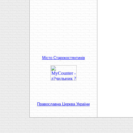
Мiсто Старокостянтинiв
Православна Церква України