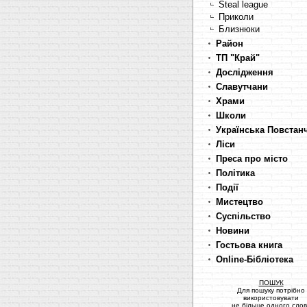
Steal league
Приколи
Близнюки
Район
ТП "Край"
Дослідження
Славутчани
Храми
Школи
Українська Повстан
Ліси
Преса про місто
Політика
Події
Мистецтво
Суспільство
Новини
Гостьова книга
Online-Бібліотека
ПОШУК
Для пошуку потрібно
використовувати
не більше одного сло