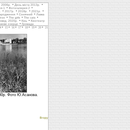
а 2006р.
День міста 2013р.
ея 1
Фотогалерея 2
.
2017р.
2018р.
2021р.
ародження
Сонячний
Лавка
ігон
The girls
The cats
товид. 2020р.
Кінь
Кінотеатр
шкове озерце
Громада
4
15
16
17
18
19
20
21
980р. Фото Ю.Асанова.
Вгору