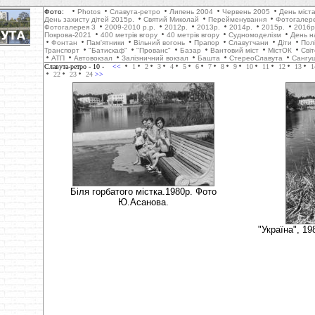
Фото:
Photos
Славута-ретро
Липень 2004
Червень 2005
День міст
День захисту дітей 2015р.
Святий Миколай
Перейменування
Фотогалер
Фотогалерея 3
2009-2010 р.р.
2012р.
2013р.
2014р.
2015р.
2016р
Покрова-2021
400 метрів вгору
40 метрів вгору
Cудномоделізм
День н
Фонтан
Пам'ятники
Вільний вогонь
Прапор
Славутчани
Діти
Пол
Транспорт
"Батискаф"
"Прованс"
Базар
Вантовий міст
МістОК
Сві
АТП
Автовокзал
Залізничний вокзал
Башта
СтереоСлавута
Сангу
Славута-ретро
- 10 -
<<
1
2
3
4
5
6
7
8
9
10
11
12
13
1
22
23
24
>>
Біля горбатого містка.1980р. Фото
Ю.Асанова.
"Україна", 1