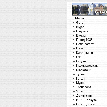
Місто
Фото
Відео
Будинки
Вулиці
Голод-1933
Поле пам'яті
Парк
Кладовища
OTC
Соціум
Промисловість
Бібліотеки
Туризм
Готелі
Музей
Транспорт
Утка
Документи
ВЕЗ "Славута"
Спорт у місті