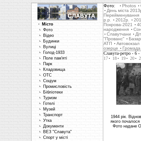
Фото:
Photos
День міста 2013
Перейменування
р.р.
2012р.
201
Місто
Покрова-2021
4
народження
Со
Фото
Славутчани
Ді
Відео
"Прованс"
Базар
Будинки
АТП
Автовокзал
Вулиці
озерце
Громада
Голод-1933
Славута-ретро
- 6
Поле пам'яті
17
18
19
20
2
Парк
Кладовища
OTC
Соціум
Промисловість
Бібліотеки
Туризм
Готелі
Музей
Транспорт
1944 рік. Відно
Утка
якого почалося 
Документи
Фото надане 
ВЕЗ "Славута"
Спорт у місті