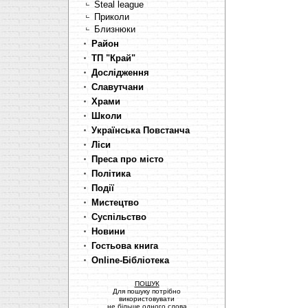
Steal league
Приколи
Близнюки
Район
ТП "Край"
Дослідження
Славутчани
Храми
Школи
Українська Повстанча
Ліси
Преса про місто
Політика
Події
Мистецтво
Суспільство
Новини
Гостьова книга
Online-Бібліотека
ПОШУК
Для пошуку потрібно
використовувати
не більше одного слова