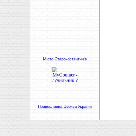
Мiсто Старокостянтинiв
Православна Церква України