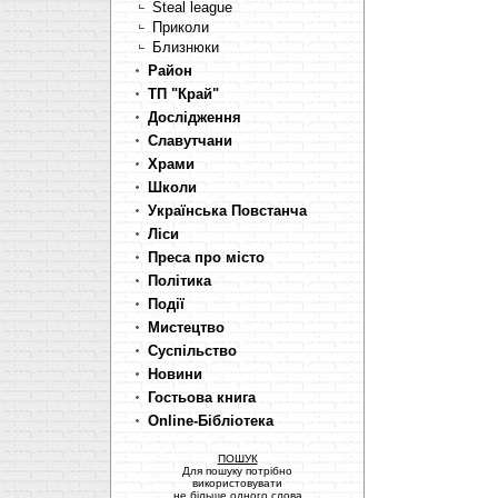
Steal league
Приколи
Близнюки
Район
ТП "Край"
Дослідження
Славутчани
Храми
Школи
Українська Повстанча
Ліси
Преса про місто
Політика
Події
Мистецтво
Суспільство
Новини
Гостьова книга
Online-Бібліотека
ПОШУК
Для пошуку потрібно
використовувати
не більше одного слова