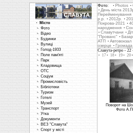
Фото:
Photos
День міста 2013
Перейменування
р.р.
2012р.
201
Місто
Покрова-2021
4
народження
Со
Фото
Славутчани
Ді
Відео
"Прованс"
Базар
Будинки
АТП
Автовокзал
Вулиці
озерце
Громада
Голод-1933
Славута-ретро
- 2
Поле пам'яті
17
18
19
20
Парк
Кладовища
OTC
Соціум
Промисловість
Бібліотеки
Туризм
Готелі
Музей
Поворот на Шо
Транспорт
Фото А.П
Утка
Документи
ВЕЗ "Славута"
Спорт у місті