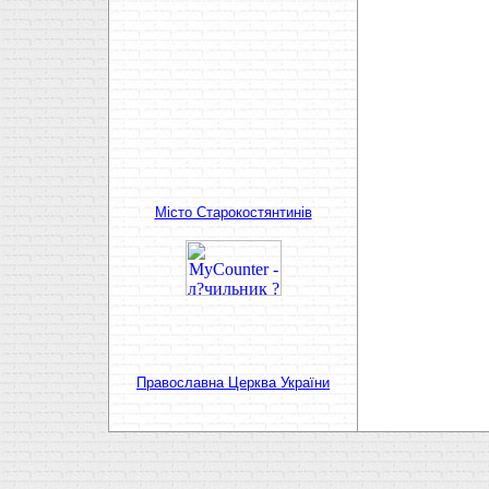
Мiсто Старокостянтинiв
Православна Церква України