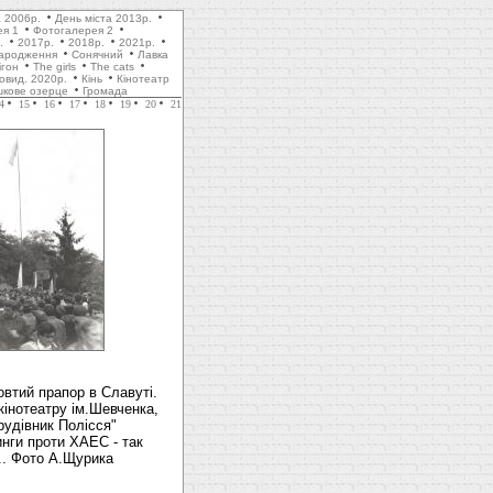
а 2006р.
День міста 2013р.
ея 1
Фотогалерея 2
.
2017р.
2018р.
2021р.
ародження
Сонячний
Лавка
ігон
The girls
The cats
товид. 2020р.
Кінь
Кінотеатр
шкове озерце
Громада
4
15
16
17
18
19
20
21
втий прапор в Славуті.
кінотеатру ім.Шевченка,
Трудівник Полісся"
инги проти ХАЕС - так
.. Фото А.Щурика