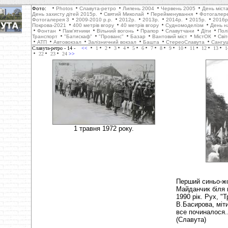
Фото:
Photos
Славута-ретро
Липень 2004
Червень 2005
День міст
День захисту дітей 2015р.
Святий Миколай
Перейменування
Фотогалер
Фотогалерея 3
2009-2010 р.р.
2012р.
2013р.
2014р.
2015р.
2016р
Покрова-2021
400 метрів вгору
40 метрів вгору
Cудномоделізм
День н
Фонтан
Пам'ятники
Вільний вогонь
Прапор
Славутчани
Діти
Пол
Транспорт
"Батискаф"
"Прованс"
Базар
Вантовий міст
МістОК
Сві
АТП
Автовокзал
Залізничний вокзал
Башта
СтереоСлавута
Сангу
Славута-ретро
- 14 -
<<
1
2
3
4
5
6
7
8
9
10
11
12
13
1
22
23
24
>>
1 травня 1972 року.
Перший синьо-жо
Майданчик біля 
1990 рік. Рух, "
В.Басирова, міт
все починалося.
(Славута)