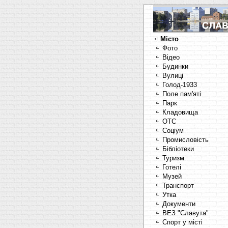
Місто
Фото
Відео
Будинки
Вулиці
Голод-1933
Поле пам'яті
Парк
Кладовища
OTC
Соціум
Промисловість
Бібліотеки
Туризм
Готелі
Музей
Транспорт
Утка
Документи
ВЕЗ "Славута"
Спорт у місті