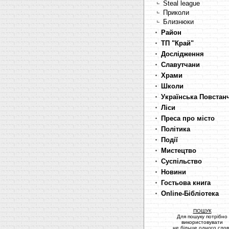
Steal league
Приколи
Близнюки
Район
ТП "Край"
Дослідження
Славутчани
Храми
Школи
Українська Повстан
Ліси
Преса про місто
Політика
Події
Мистецтво
Суспільство
Новини
Гостьова книга
Online-Бібліотека
ПОШУК
Для пошуку потрібно
використовувати
не більше одного сло