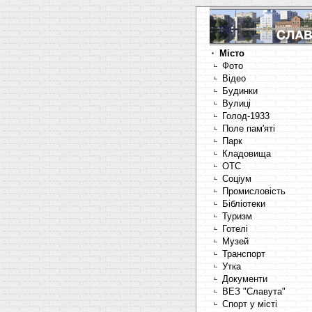
Місто
Фото
Відео
Будинки
Вулиці
Голод-1933
Поле пам'яті
Парк
Кладовища
OTC
Соціум
Промисловість
Бібліотеки
Туризм
Готелі
Музей
Транспорт
Утка
Документи
ВЕЗ "Славута"
Спорт у місті