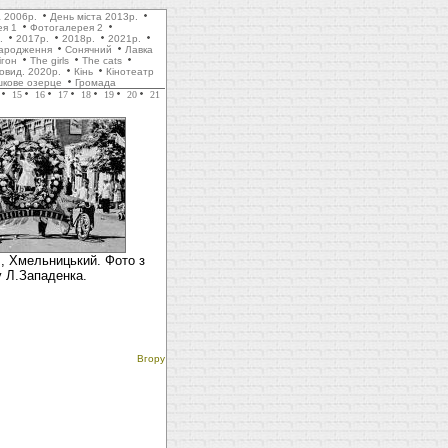
а 2006р.
День міста 2013р.
ея 1
Фотогалерея 2
.
2017р.
2018р.
2021р.
ародження
Сонячний
Лавка
ігон
The girls
The cats
товид. 2020р.
Кінь
Кінотеатр
шкове озерце
Громада
15
16
17
18
19
20
21
., Хмельницький. Фото з
у Л.Западенка.
Вгору