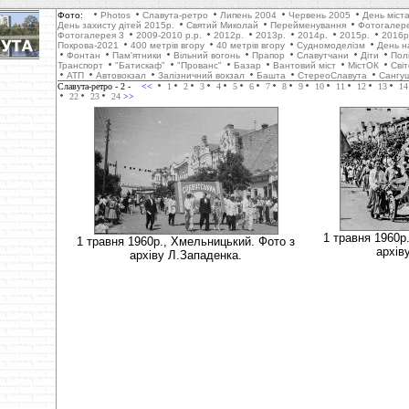
Фото:
Photos
Славута-ретро
Липень 2004
Червень 2005
День міст
День захисту дітей 2015р.
Святий Миколай
Перейменування
Фотогалер
Фотогалерея 3
2009-2010 р.р.
2012р.
2013р.
2014р.
2015р.
2016р
Покрова-2021
400 метрів вгору
40 метрів вгору
Cудномоделізм
День н
Фонтан
Пам'ятники
Вільний вогонь
Прапор
Славутчани
Діти
Пол
Транспорт
"Батискаф"
"Прованс"
Базар
Вантовий міст
МістОК
Сві
АТП
Автовокзал
Залізничний вокзал
Башта
СтереоСлавута
Сангу
Славута-ретро
- 2 -
<<
1
2
3
4
5
6
7
8
9
10
11
12
13
14
22
23
24
>>
1 травня 1960р
1 травня 1960р., Хмельницький. Фото з
архів
архіву Л.Западенка.