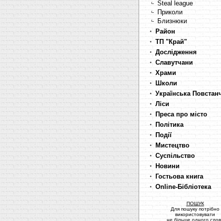
Steal league
Приколи
Близнюки
Район
ТП "Край"
Дослідження
Славутчани
Храми
Школи
Українська Повстан
Ліси
Преса про місто
Політика
Події
Мистецтво
Суспільство
Новини
Гостьова книга
Online-Бібліотека
ПОШУК
Для пошуку потрібно
використовувати
не більше одного сло