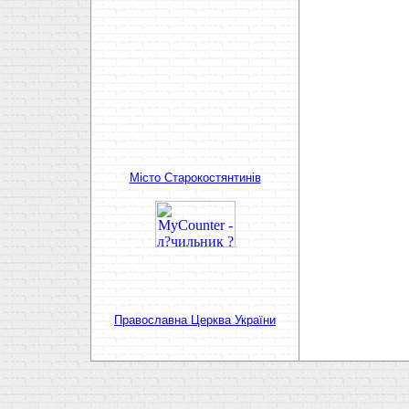
Мiсто Старокостянтинiв
Православна Церква України