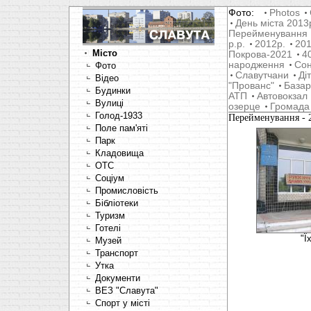
Фото:
Photos
День міста 2013
Перейменування
р.р.
2012р.
201
Місто
Покрова-2021
4
народження
Со
Фото
Славутчани
Ді
Відео
"Прованс"
Базар
Будинки
АТП
Автовокзал
Вулиці
озерце
Громада
Голод-1933
Перейменування
-
Поле пам'яті
Парк
Кладовища
OTC
Соціум
Промисловість
Бібліотеки
Туризм
Готелі
"Ї
Музей
Транспорт
Утка
Документи
ВЕЗ "Славута"
Спорт у місті