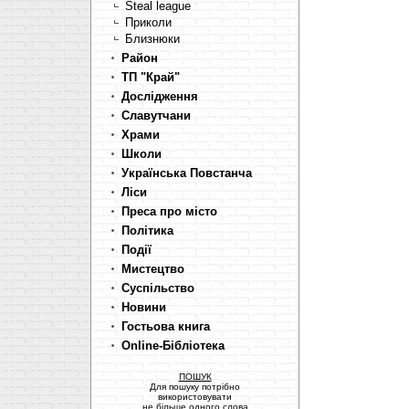
Steal league
Приколи
Близнюки
Район
ТП "Край"
Дослідження
Славутчани
Храми
Школи
Українська Повстанча
Ліси
Преса про місто
Політика
Події
Мистецтво
Суспільство
Новини
Гостьова книга
Online-Бібліотека
ПОШУК
Для пошуку потрібно
використовувати
не більше одного слова