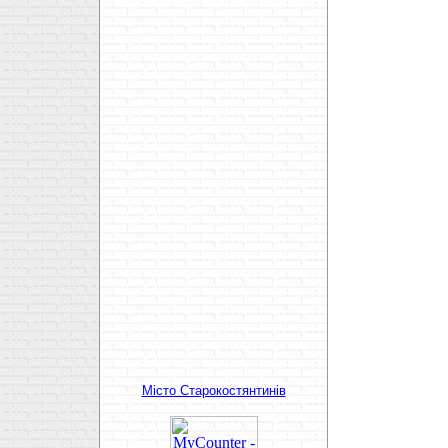
Мiсто Старокостянтинiв