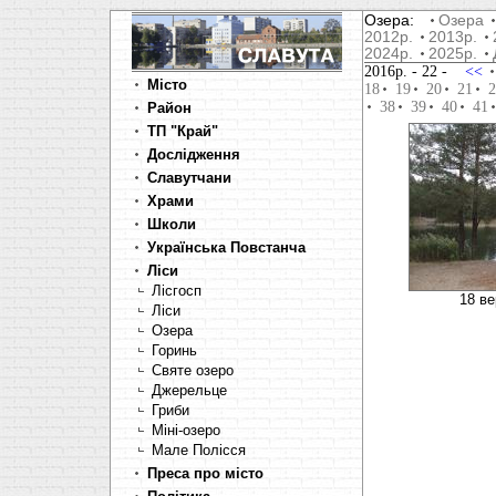
Озера:
Озера
2012р.
2013р.
2024р.
2025р.
2016р.
- 22 -
<<
Місто
18
19
20
21
2
38
39
40
41
Район
ТП "Край"
Дослідження
Славутчани
Храми
Школи
Українська Повстанча
Ліси
Лісгосп
18 ве
Ліси
Озера
Горинь
Святе озеро
Джерельце
Гриби
Міні-озеро
Мале Полісся
Преса про місто