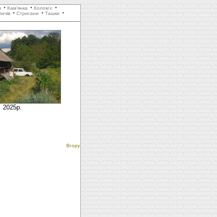
в
Кам'янка
Колом'є
ичів
Стригани
Ташки
2025р.
Вгору