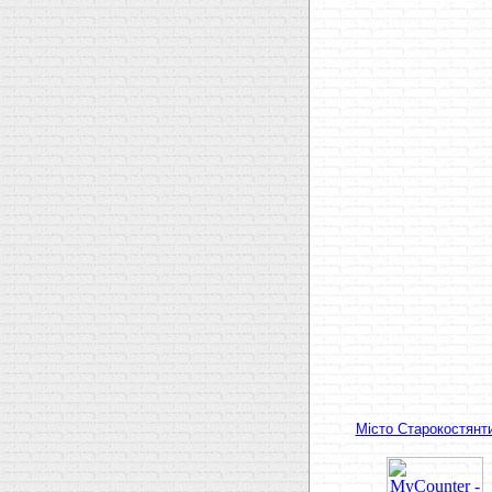
Мiсто Старокостянти