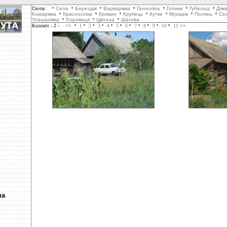
Села:
Села
Берездів
Варварівка
Ганнопіль
Голики
Губельці
Дякі
Комарівка
Красносілка
Кривин
Крупець
Кутки
Мухарів
Полянь
Сел
Улашанівка
Хоровиця
Цвітоха
Шагова
Колом'є
- 2 -
<<
1
2
3
4
5
6
7
8
9
10
11
>>
ча