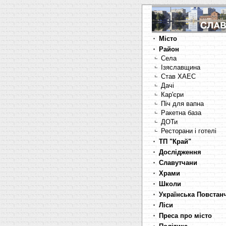
Місто
Район
Села
Ізяславщина
Став ХАЕС
Дачі
Кар'єри
Піч для вапна
Ракетна база
ДОТи
Ресторани і готелі
ТП "Край"
Дослідження
Славутчани
Храми
Школи
Українська Повстан
Ліси
Преса про місто