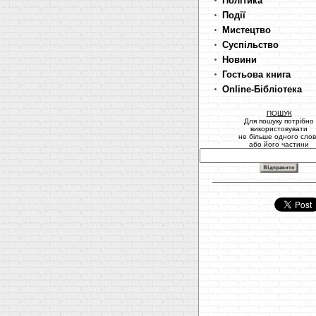
Політика
Події
Мистецтво
Суспільство
Новини
Гостьова книга
Online-Бібліотека
ПОШУК
Для пошуку потрібно
використовувати
не більше одного сло
або його частини