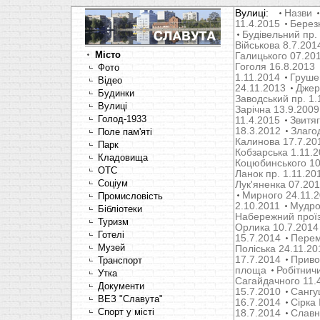
Вулиці:
Назви
11.4.2015
Берез
Будівельний пр.
Військова 8.7.201
Місто
Галицького 07.20
Гоголя 16.8.2013
Фото
1.11.2014
Груше
Відео
24.11.2013
Джер
Будинки
Заводський пр. 1.
Вулиці
Зарічна 13.9.2009
Голод-1933
11.4.2015
Звитяг
18.3.2012
Злаго
Поле пам'яті
Калинова 17.7.20
Парк
Кобзарська 1.11.
Кладовища
Коцюбинського 10
OTC
Ланок пр. 1.11.20
Соціум
Лук'яненка 07.20
Мирного 24.11.
Промисловість
2.10.2011
Мудрог
Бібліотеки
Набережний проїз
Туризм
Орлика 10.7.2014
Готелі
15.7.2014
Перем
Музей
Поліська 24.11.20
17.7.2014
Привок
Транспорт
площа
Робітнич
Утка
Сагайдачного 11.
Документи
15.7.2010
Сангуш
ВЕЗ "Славута"
16.7.2014
Сірка 
Спорт у місті
18.7.2014
Славн