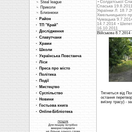
Солдатської Сла
Steal league
Cпаська 19.8.201
Приколи
Українки Л. 18.7.
Близнюки
Хмельницького пр
Район
Чумацька 9.7.201
14.7.2014
Шепет
ТП "Край"
16.10.2011
Дослідження
Військова 8.7.2014
Славутчани
Храми
Школи
Українська Повстанча
Ліси
Преса про місто
Політика
Події
Мистецтво
Суспільство
Тягнеться від По
остання перетво
Новини
виїзну трасу) - з
Гостьова книга
Online-Бібліотека
ПОШУК
Для пошуку потрібно
використовувати
не більше одного слова