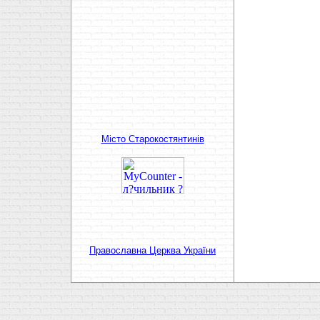
Мiсто Старокостянтинiв
Православна Церква України