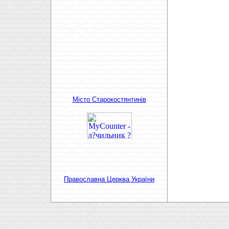
Мiсто Старокостянтинiв
Православна Церква України