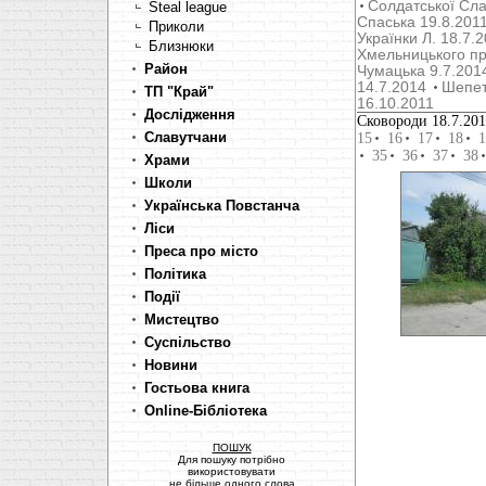
Солдатської Сла
Steal league
Cпаська 19.8.201
Приколи
Українки Л. 18.7.
Близнюки
Хмельницького пр
Район
Чумацька 9.7.201
14.7.2014
Шепет
ТП "Край"
16.10.2011
Дослідження
Сковороди 18.7.20
Славутчани
15
16
17
18
1
35
36
37
38
Храми
Школи
Українська Повстанча
Ліси
Преса про місто
Політика
Події
Мистецтво
Суспільство
Новини
Гостьова книга
Online-Бібліотека
ПОШУК
Для пошуку потрібно
використовувати
не більше одного слова