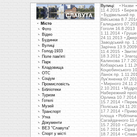
Вулиці:
Назви
11.4.2015
Берез
Будівельний пр.
Військова 8.7.201
Місто
Галицького 07.20
Гоголя 16.8.2013
Фото
1.11.2014
Груше
Відео
24.11.2013
Джер
Будинки
Заводський пр. 1.
Вулиці
Зарічна 13.9.2009
Голод-1933
11.4.2015
Звитяг
18.3.2012
Злаго
Поле пам'яті
Калинова 17.7.20
Парк
Кобзарська 1.11.
Кладовища
Коцюбинського 10
OTC
Ланок пр. 1.11.20
Соціум
Лук'яненка 07.20
Мирного 24.11.
Промисловість
2.10.2011
Мудрог
Бібліотеки
Набережний проїз
Туризм
Орлика 10.7.2014
Готелі
15.7.2014
Перем
Музей
Поліська 24.11.20
17.7.2014
Привок
Транспорт
площа
Робітнич
Утка
Сагайдачного 11.
Документи
15.7.2010
Сангуш
ВЕЗ "Славута"
16.7.2014
Сірка 
Спорт у місті
18.7.2014
Славн