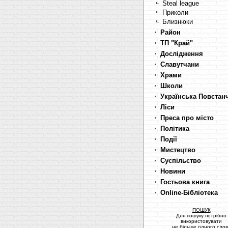
Steal league
Приколи
Близнюки
Район
ТП "Край"
Дослідження
Славутчани
Храми
Школи
Українська Повстан
Ліси
Преса про місто
Політика
Події
Мистецтво
Суспільство
Новини
Гостьова книга
Online-Бібліотека
ПОШУК
Для пошуку потрібно
використовувати
не більше одного сло