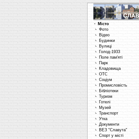
Місто
Фото
Відео
Будинки
Вулиці
Голод-1933
Поле пам'яті
Парк
Кладовища
OTC
Соціум
Промисловість
Бібліотеки
Туризм
Готелі
Музей
Транспорт
Утка
Документи
ВЕЗ "Славута"
Спорт у місті