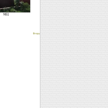
N51
Вгору