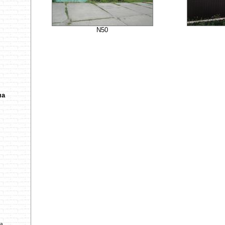
N50
ча
ва