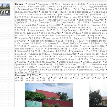
Вулиці:
Назви
Амосова 27.3.2015
Бандери 1.11.2014
Березневий пр.
18.3.2012
Богушівський 16.10.2011
Будівельна 17.7.2014
Будівельний пр
Вишневий пр. 17.7.2014
Військова 8.7.2014
Волі
Волинська 22.10.201
Галицького 07.2013
Героїв Крут 15.7.2014
Героїв Небесної Сотні 31.08.20
1.11.2014
Горинська 1.11.2014
Горинський пр. 1.11.2014
Грушевського 27
26.03.2015
Деражнянська 24.11.2013
Джерельна 12.9.2009
Джерельний 
Заводський пр. 1.11.2014
Заньковецької 11.4.2015
Залізнична 27.3.2015
України 10.1.2013
Затишна 7.2013
Затишний пр. 11.4.2015
Звитяги 14.9
Зелена 17.7.2014
Злагоди 18.3.2012
Злагоди пр. 11.4.2015
Івасюка 1.1
Калинова 17.7.2014
Квітневий пр. 1.11.2014
Княгині Ольги 10.7.2014
Коб
1.8.2009
Котляревського 14.7.2014
Коцюбинського 10.7.2014
Лавренюка
Ланок пр. 1.11.2014
Лисенко 07.2013
Лісова 09.2011
Лобановського 9.7.
Мазепи 16.8.2013
Меморіальна
Миньковецька 24.11.2013
Мирного 24.11
Молодіжна 27.3.2015
Монастирська 2.10.2011
Мудрого в. 27.8.2009
Муд
16.7.2014
Набережний проїзд 2.8.2015
Нова 17.7.2014
Новомеський пр.
Острозька 10.7.2012
Острозький пр. 10.04.2015
Паркова 15.7.2014
Пе
17.7.2010
Покровська 09.2011
Поліська 24.11.2013
Полуботка 8.7.2014
Привокзальна 17.7.2014
Привокзальний пр. 17.7.14, 27.3.15
Приміська 27.
Робітничий 1.10.2012
Родинна 17.7.2014
Родинний пр. 10.4.2015
Сагай
1.11.2014
Садова 13.9.2012
Сангушків 15.7.2010
Сангушків пр. 10.7.201
Сікорського 16.7.2014
Сірка Івана 22.10.2011
Січових Стрільців 1.11.2014
19.8.2011
Соборності 28.7.2009
Солов'їний пр. 11.4.2015р.
Солдатської 
29.9.2012
Cосновий пр. 3.9.2012
Cпаська 19.8.2011
Стуса 1.11.2014
С
Травнева 5.7.2014
Українки Л. 18.7.2014
Франка 1.11.2014
Хмельницько
пров. 18.10.2014
Церковна 18.9.2011
Чорновола 31.08.2012
Чумацька 9
14.7.2014
Шевченка пл.
Шевченка пр. 14.7.2014
Шепетівська 27.3.2015
Алейхема 16.10.2011
Сковороди 18.7.2014
- 23 -
<<
1
2
3
4
5
6
7
8
9
10
11
12
20
21
22
23
24
25
26
27
28
29
30
31
32
33
34
35
36
44
45
46
47
48
49
50
>>