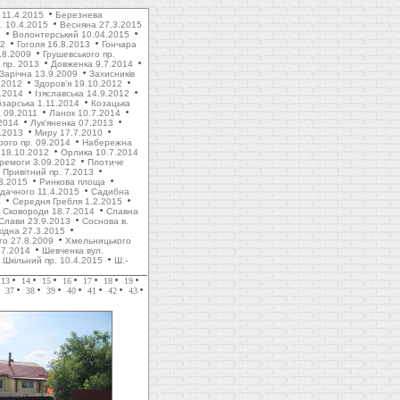
 11.4.2015
Березнева
. 10.4.2015
Весняна 27.3.2015
1
Волонтерський 10.04.2015
12
Гоголя 16.8.2013
Гончара
.8.2009
Грушевського пр.
пр. 2013
Довженка 9.7.2014
Зарічна 13.9.2009
Захисників
.2012
Здоров'я 19.10.2012
1.2014
Ізяславська 14.9.2012
зарська 1.11.2014
Козацька
 09.2011
Ланок 10.7.2014
2014
Лук'яненка 07.2013
.2013
Миру 17.7.2010
рого пр. 09.2014
Набережна
 18.10.2012
Орлика 10.7.2014
ремоги 3.09.2012
Плотиче
Привітний пр. 7.2013
3.2015
Ринкова площа
дачного 11.4.2015
Садибна
4
Середня Гребля 1.2.2015
Сковороди 18.7.2014
Славна
Слави 23.9.2013
Соснова в.
хідна 27.3.2015
го 27.8.2009
Хмельницького
.7.2014
Шевченка вул.
Шкільний пр. 10.4.2015
Ш.-
13
14
15
16
17
18
19
37
38
39
40
41
42
43