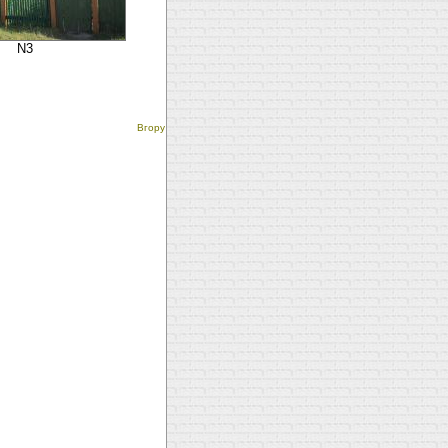
N3
Вгору