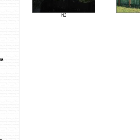
N2
ча
ва