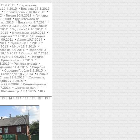
 11.4.2015
Березнева
. 10.4.2015
Весняна 27.3.2015
1
Волонтерський 10.04.2015
12
Гоголя 16.8.2013
Гончара
.8.2009
Грушевського пр.
пр. 2013
Довженка 9.7.2014
Зарічна 13.9.2009
Захисників
.2012
Здоров'я 19.10.2012
1.2014
Ізяславська 14.9.2012
зарська 1.11.2014
Козацька
 09.2011
Ланок 10.7.2014
2014
Лук'яненка 07.2013
.2013
Миру 17.7.2010
рого пр. 09.2014
Набережна
 18.10.2012
Орлика 10.7.2014
ремоги 3.09.2012
Плотиче
Привітний пр. 7.2013
3.2015
Ринкова площа
дачного 11.4.2015
Садибна
4
Середня Гребля 1.2.2015
Сковороди 18.7.2014
Славна
Слави 23.9.2013
Соснова в.
хідна 27.3.2015
го 27.8.2009
Хмельницького
.7.2014
Шевченка вул.
Шкільний пр. 10.4.2015
Ш.-
13
14
15
16
17
18
19