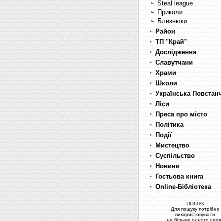
Steal league
Приколи
Близнюки
Район
ТП "Край"
Дослідження
Славутчани
Храми
Школи
Українська Повстан
Ліси
Преса про місто
Політика
Події
Мистецтво
Суспільство
Новини
Гостьова книга
Online-Бібліотека
ПОШУК
Для пошуку потрібно
використовувати
не більше одного сло