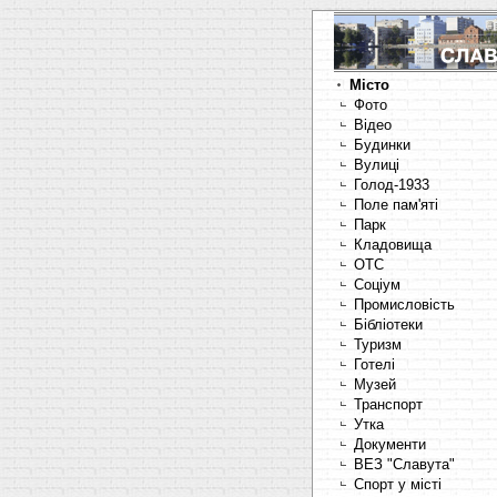
Місто
Фото
Відео
Будинки
Вулиці
Голод-1933
Поле пам'яті
Парк
Кладовища
OTC
Соціум
Промисловість
Бібліотеки
Туризм
Готелі
Музей
Транспорт
Утка
Документи
ВЕЗ "Славута"
Спорт у місті