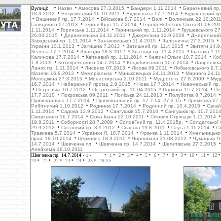
Вулиці:
Назви
Амосова 27.3.2015
Бандери 1.11.2014
Березневий пр.
18.3.2012
Богушівський 16.10.2011
Будівельна 17.7.2014
Будівельний пр
Вишневий пр. 17.7.2014
Військова 8.7.2014
Волі
Волинська 22.10.201
Галицького 07.2013
Героїв Крут 15.7.2014
Героїв Небесної Сотні 31.08.20
1.11.2014
Горинська 1.11.2014
Горинський пр. 1.11.2014
Грушевського 27
26.03.2015
Деражнянська 24.11.2013
Джерельна 12.9.2009
Джерельний 
Заводський пр. 1.11.2014
Заньковецької 11.4.2015
Залізнична 27.3.2015
України 10.1.2013
Затишна 7.2013
Затишний пр. 11.4.2015
Звитяги 14.9
Зелена 17.7.2014
Злагоди 18.3.2012
Злагоди пр. 11.4.2015
Івасюка 1.1
Калинова 17.7.2014
Квітневий пр. 1.11.2014
Княгині Ольги 10.7.2014
Коб
1.8.2009
Котляревського 14.7.2014
Коцюбинського 10.7.2014
Лавренюка
Ланок пр. 1.11.2014
Лисенко 07.2013
Лісова 09.2011
Лобановського 9.7.
Мазепи 16.8.2013
Меморіальна
Миньковецька 24.11.2013
Мирного 24.11
Молодіжна 27.3.2015
Монастирська 2.10.2011
Мудрого в. 27.8.2009
Муд
16.7.2014
Набережний проїзд 2.8.2015
Нова 17.7.2014
Новомеський пр.
Острозька 10.7.2012
Острозький пр. 10.04.2015
Паркова 15.7.2014
Пе
17.7.2010
Покровська 09.2011
Поліська 24.11.2013
Полуботка 8.7.2014
Привокзальна 17.7.2014
Привокзальний пр. 17.7.14, 27.3.15
Приміська 27.
Робітничий 1.10.2012
Родинна 17.7.2014
Родинний пр. 10.4.2015
Сагай
1.11.2014
Садова 13.9.2012
Сангушків 15.7.2010
Сангушків пр. 10.7.201
Сікорського 16.7.2014
Сірка Івана 22.10.2011
Січових Стрільців 1.11.2014
19.8.2011
Соборності 28.7.2009
Солов'їний пр. 11.4.2015р.
Солдатської 
29.9.2012
Cосновий пр. 3.9.2012
Cпаська 19.8.2011
Стуса 1.11.2014
С
Травнева 5.7.2014
Українки Л. 18.7.2014
Франка 1.11.2014
Хмельницько
пров. 18.10.2014
Церковна 18.9.2011
Чорновола 31.08.2012
Чумацька 9
14.7.2014
Шевченка пл.
Шевченка пр. 14.7.2014
Шепетівська 27.3.2015
Алейхема 16.10.2011
Шевченка пр. 14.7.2014
- 1 -
1
2
3
4
5
6
7
8
9
10
11
12
20
21
22
23
24
25
26
>>