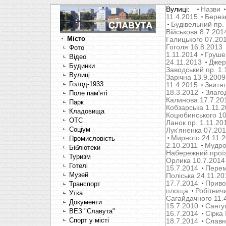
Вулиці:
Назви
11.4.2015
Берез
Будівельний пр.
Військова 8.7.201
Місто
Галицького 07.20
Гоголя 16.8.2013
Фото
1.11.2014
Груше
Відео
24.11.2013
Джер
Будинки
Заводський пр. 1.
Вулиці
Зарічна 13.9.2009
Голод-1933
11.4.2015
Звитяг
18.3.2012
Злаго
Поле пам'яті
Калинова 17.7.20
Парк
Кобзарська 1.11.
Кладовища
Коцюбинського 10
OTC
Ланок пр. 1.11.20
Соціум
Лук'яненка 07.20
Мирного 24.11.
Промисловість
2.10.2011
Мудрог
Бібліотеки
Набережний проїз
Туризм
Орлика 10.7.2014
Готелі
15.7.2014
Перем
Музей
Поліська 24.11.20
17.7.2014
Привок
Транспорт
площа
Робітнич
Утка
Сагайдачного 11.
Документи
15.7.2010
Сангуш
ВЕЗ "Славута"
16.7.2014
Сірка 
Спорт у місті
18.7.2014
Славн