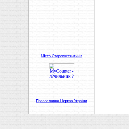
Мiсто Старокостянтинiв
Православна Церква України