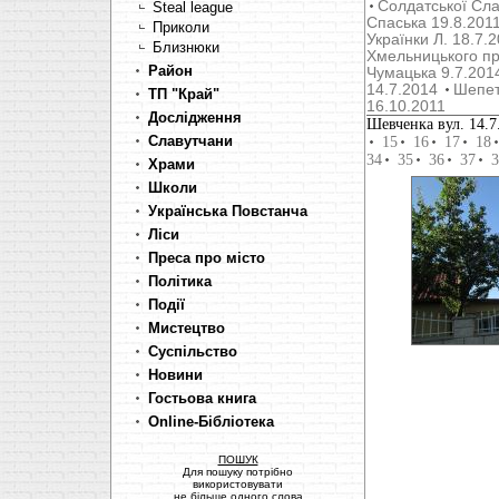
Солдатської Сла
Steal league
Cпаська 19.8.201
Приколи
Українки Л. 18.7.
Близнюки
Хмельницького пр
Район
Чумацька 9.7.201
14.7.2014
Шепет
ТП "Край"
16.10.2011
Дослідження
Шевченка вул. 14.7
Славутчани
15
16
17
18
34
35
36
37
3
Храми
Школи
Українська Повстанча
Ліси
Преса про місто
Політика
Події
Мистецтво
Суспільство
Новини
Гостьова книга
Online-Бібліотека
ПОШУК
Для пошуку потрібно
використовувати
не більше одного слова