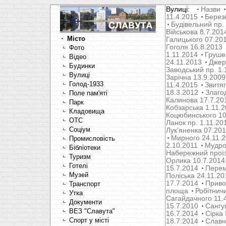
Вулиці:
Назви
11.4.2015
Берез
Будівельний пр.
Військова 8.7.201
Місто
Галицького 07.20
Гоголя 16.8.2013
Фото
1.11.2014
Груше
Відео
24.11.2013
Джер
Будинки
Заводський пр. 1.
Вулиці
Зарічна 13.9.2009
Голод-1933
11.4.2015
Звитяг
18.3.2012
Злаго
Поле пам'яті
Калинова 17.7.20
Парк
Кобзарська 1.11.
Кладовища
Коцюбинського 10
OTC
Ланок пр. 1.11.20
Соціум
Лук'яненка 07.20
Мирного 24.11.
Промисловість
2.10.2011
Мудрог
Бібліотеки
Набережний проїз
Туризм
Орлика 10.7.2014
Готелі
15.7.2014
Перем
Музей
Поліська 24.11.20
17.7.2014
Привок
Транспорт
площа
Робітнич
Утка
Сагайдачного 11.
Документи
15.7.2010
Сангуш
ВЕЗ "Славута"
16.7.2014
Сірка 
Спорт у місті
18.7.2014
Славн