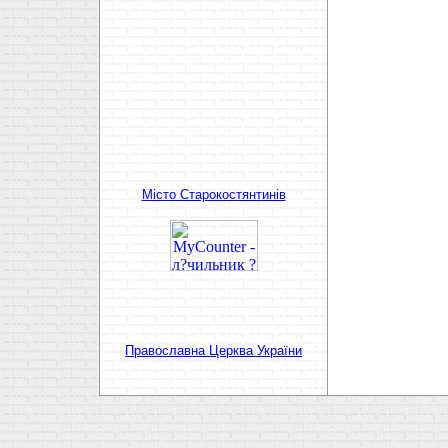
Мiсто Старокостянтинiв
Православна Церква України