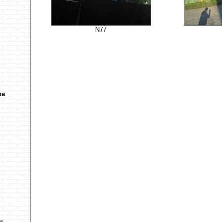
N77
ча
ва