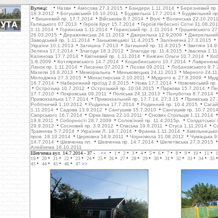
Вулиці:
Назви
Амосова 27.3.2015
Бандери 1.11.2014
Березневий пр.
18.3.2012
Богушівський 16.10.2011
Будівельна 17.7.2014
Будівельний пр
Вишневий пр. 17.7.2014
Військова 8.7.2014
Волі
Волинська 22.10.201
Галицького 07.2013
Героїв Крут 15.7.2014
Героїв Небесної Сотні 31.08.20
1.11.2014
Горинська 1.11.2014
Горинський пр. 1.11.2014
Грушевського 27
26.03.2015
Деражнянська 24.11.2013
Джерельна 12.9.2009
Джерельний 
Заводський пр. 1.11.2014
Заньковецької 11.4.2015
Залізнична 27.3.2015
України 10.1.2013
Затишна 7.2013
Затишний пр. 11.4.2015
Звитяги 14.9
Зелена 17.7.2014
Злагоди 18.3.2012
Злагоди пр. 11.4.2015
Івасюка 1.1
Калинова 17.7.2014
Квітневий пр. 1.11.2014
Княгині Ольги 10.7.2014
Коб
1.8.2009
Котляревського 14.7.2014
Коцюбинського 10.7.2014
Лавренюка
Ланок пр. 1.11.2014
Лисенко 07.2013
Лісова 09.2011
Лобановського 9.7.
Мазепи 16.8.2013
Меморіальна
Миньковецька 24.11.2013
Мирного 24.11
Молодіжна 27.3.2015
Монастирська 2.10.2011
Мудрого в. 27.8.2009
Муд
16.7.2014
Набережний проїзд 2.8.2015
Нова 17.7.2014
Новомеський пр.
Острозька 10.7.2012
Острозький пр. 10.04.2015
Паркова 15.7.2014
Пе
17.7.2010
Покровська 09.2011
Поліська 24.11.2013
Полуботка 8.7.2014
Привокзальна 17.7.2014
Привокзальний пр. 17.7.14, 27.3.15
Приміська 27.
Робітничий 1.10.2012
Родинна 17.7.2014
Родинний пр. 10.4.2015
Сагай
1.11.2014
Садова 13.9.2012
Сангушків 15.7.2010
Сангушків пр. 10.7.201
Сікорського 16.7.2014
Сірка Івана 22.10.2011
Січових Стрільців 1.11.2014
19.8.2011
Соборності 28.7.2009
Солов'їний пр. 11.4.2015р.
Солдатської 
29.9.2012
Cосновий пр. 3.9.2012
Cпаська 19.8.2011
Стуса 1.11.2014
С
Травнева 5.7.2014
Українки Л. 18.7.2014
Франка 1.11.2014
Хмельницько
пров. 18.10.2014
Церковна 18.9.2011
Чорновола 31.08.2012
Чумацька 9
14.7.2014
Шевченка пл.
Шевченка пр. 14.7.2014
Шепетівська 27.3.2015
Алейхема 16.10.2011
Шевченка вул. 14.7.2014
- 37 -
<<
1
2
3
4
5
6
7
8
9
10
11
1
19
20
21
22
23
24
25
26
27
28
29
30
31
32
33
34
35
43
44
45
46
47
>>