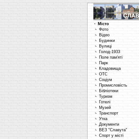
Місто
Фото
Відео
Будинки
Вулиці
Голод-1933
Поле пам'яті
Парк
Кладовища
OTC
Соціум
Промисловість
Бібліотеки
Туризм
Готелі
Музей
Транспорт
Утка
Документи
ВЕЗ "Славута"
Спорт у місті