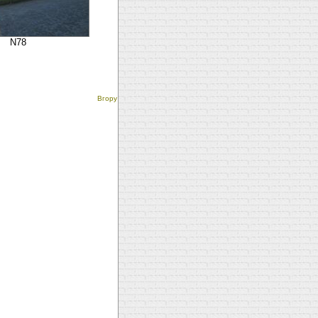
N78
Вгору