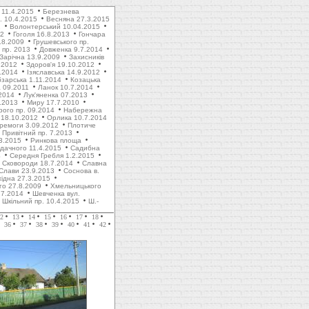
 11.4.2015
Березнева
. 10.4.2015
Весняна 27.3.2015
1
Волонтерський 10.04.2015
12
Гоголя 16.8.2013
Гончара
.8.2009
Грушевського пр.
пр. 2013
Довженка 9.7.2014
Зарічна 13.9.2009
Захисників
.2012
Здоров'я 19.10.2012
1.2014
Ізяславська 14.9.2012
зарська 1.11.2014
Козацька
 09.2011
Ланок 10.7.2014
2014
Лук'яненка 07.2013
.2013
Миру 17.7.2010
рого пр. 09.2014
Набережна
 18.10.2012
Орлика 10.7.2014
ремоги 3.09.2012
Плотиче
Привітний пр. 7.2013
3.2015
Ринкова площа
дачного 11.4.2015
Садибна
4
Середня Гребля 1.2.2015
Сковороди 18.7.2014
Славна
Слави 23.9.2013
Соснова в.
хідна 27.3.2015
го 27.8.2009
Хмельницького
.7.2014
Шевченка вул.
Шкільний пр. 10.4.2015
Ш.-
2
13
14
15
16
17
18
36
37
38
39
40
41
42