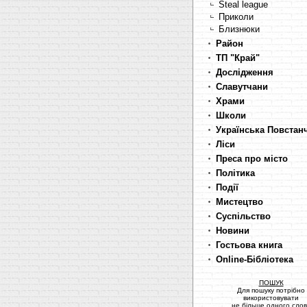
Steal league
Приколи
Близнюки
Район
ТП "Край"
Дослідження
Славутчани
Храми
Школи
Українська Повстан
Ліси
Преса про місто
Політика
Події
Мистецтво
Суспільство
Новини
Гостьова книга
Online-Бібліотека
ПОШУК
Для пошуку потрібно
використовувати
не більше одного сло