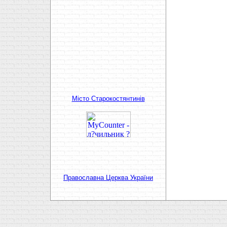
Мiсто Старокостянтинiв
Православна Церква України