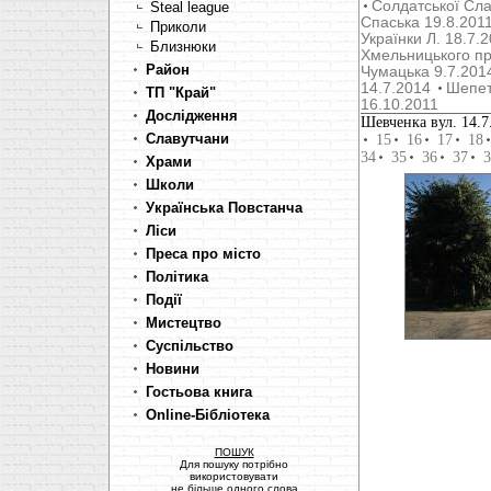
Солдатської Сла
Steal league
Cпаська 19.8.201
Приколи
Українки Л. 18.7.
Близнюки
Хмельницького пр
Район
Чумацька 9.7.201
14.7.2014
Шепет
ТП "Край"
16.10.2011
Дослідження
Шевченка вул. 14.7
Славутчани
15
16
17
18
34
35
36
37
3
Храми
Школи
Українська Повстанча
Ліси
Преса про місто
Політика
Події
Мистецтво
Суспільство
Новини
Гостьова книга
Online-Бібліотека
ПОШУК
Для пошуку потрібно
використовувати
не більше одного слова