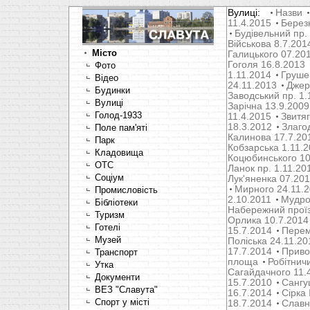
Вулиці:
Назви
11.4.2015
Берез
Будівельний пр.
Військова 8.7.201
Місто
Галицького 07.20
Гоголя 16.8.2013
Фото
1.11.2014
Груше
Відео
24.11.2013
Джер
Будинки
Заводський пр. 1.
Вулиці
Зарічна 13.9.2009
Голод-1933
11.4.2015
Звитяг
18.3.2012
Злаго
Поле пам'яті
Калинова 17.7.20
Парк
Кобзарська 1.11.
Кладовища
Коцюбинського 10
OTC
Ланок пр. 1.11.20
Соціум
Лук'яненка 07.20
Мирного 24.11.
Промисловість
2.10.2011
Мудрог
Бібліотеки
Набережний проїз
Туризм
Орлика 10.7.2014
Готелі
15.7.2014
Перем
Музей
Поліська 24.11.20
17.7.2014
Привок
Транспорт
площа
Робітнич
Утка
Сагайдачного 11.
Документи
15.7.2010
Сангуш
ВЕЗ "Славута"
16.7.2014
Сірка 
Спорт у місті
18.7.2014
Славн