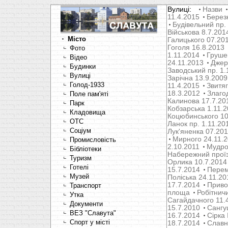
Вулиці:
Назви
11.4.2015
Берез
Будівельний пр.
Військова 8.7.201
Місто
Галицького 07.20
Гоголя 16.8.2013
Фото
1.11.2014
Груше
Відео
24.11.2013
Джер
Будинки
Заводський пр. 1.
Вулиці
Зарічна 13.9.2009
Голод-1933
11.4.2015
Звитяг
18.3.2012
Злаго
Поле пам'яті
Калинова 17.7.20
Парк
Кобзарська 1.11.
Кладовища
Коцюбинського 10
OTC
Ланок пр. 1.11.20
Соціум
Лук'яненка 07.20
Мирного 24.11.
Промисловість
2.10.2011
Мудрог
Бібліотеки
Набережний проїз
Туризм
Орлика 10.7.2014
Готелі
15.7.2014
Перем
Музей
Поліська 24.11.20
17.7.2014
Привок
Транспорт
площа
Робітнич
Утка
Сагайдачного 11.
Документи
15.7.2010
Сангуш
ВЕЗ "Славута"
16.7.2014
Сірка 
Спорт у місті
18.7.2014
Славн