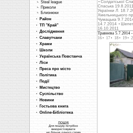
Солдатської Сла
Steal league
Cпаська 19.8.201
Приколи
Українки Л. 18.7.
Близнюки
Хмельницького пр
Район
Чумацька 9.7.201
14.7.2014
Шепет
ТП "Край"
16.10.2011
Дослідження
Травнева 5.7.2014
-
Славутчани
16
17
18
19
2
Храми
Школи
Українська Повстанча
Ліси
Преса про місто
Політика
Події
Мистецтво
Суспільство
Новини
Гостьова книга
Online-Бібліотека
ПОШУК
Для пошуку потрібно
використовувати
не більше одного слова