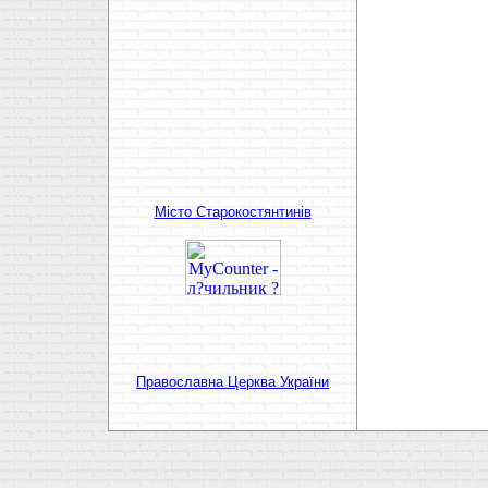
Мiсто Старокостянтинiв
Православна Церква України