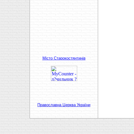
Мiсто Старокостянтинiв
Православна Церква України