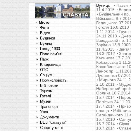
Вулиці:
Назви
11.4.2015
Берез
Будівельний пр.
Військова 8.7.201
Місто
Галицького 07.20
Гоголя 16.8.2013
Фото
1.11.2014
Груше
Відео
24.11.2013
Джер
Будинки
Заводський пр. 1.
Вулиці
Зарічна 13.9.2009
Голод-1933
11.4.2015
Звитяг
18.3.2012
Злаго
Поле пам'яті
Калинова 17.7.20
Парк
Кобзарська 1.11.
Кладовища
Коцюбинського 10
OTC
Ланок пр. 1.11.20
Соціум
Лук'яненка 07.20
Мирного 24.11.
Промисловість
2.10.2011
Мудрог
Бібліотеки
Набережний проїз
Туризм
Орлика 10.7.2014
Готелі
15.7.2014
Перем
Музей
Поліська 24.11.20
17.7.2014
Привок
Транспорт
площа
Робітнич
Утка
Сагайдачного 11.
Документи
15.7.2010
Сангуш
ВЕЗ "Славута"
16.7.2014
Сірка 
Спорт у місті
18.7.2014
Славн