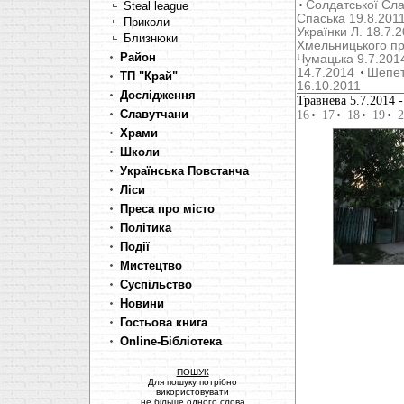
Солдатської Сла
Steal league
Cпаська 19.8.201
Приколи
Українки Л. 18.7.
Близнюки
Хмельницького пр
Район
Чумацька 9.7.201
14.7.2014
Шепет
ТП "Край"
16.10.2011
Дослідження
Травнева 5.7.2014
-
Славутчани
16
17
18
19
2
Храми
Школи
Українська Повстанча
Ліси
Преса про місто
Політика
Події
Мистецтво
Суспільство
Новини
Гостьова книга
Online-Бібліотека
ПОШУК
Для пошуку потрібно
використовувати
не більше одного слова