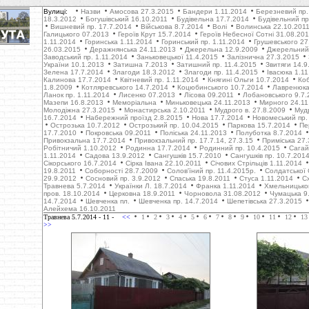
Вулиці:
Назви
Амосова 27.3.2015
Бандери 1.11.2014
Березневий пр.
18.3.2012
Богушівський 16.10.2011
Будівельна 17.7.2014
Будівельний пр
Вишневий пр. 17.7.2014
Військова 8.7.2014
Волі
Волинська 22.10.201
Галицького 07.2013
Героїв Крут 15.7.2014
Героїв Небесної Сотні 31.08.20
1.11.2014
Горинська 1.11.2014
Горинський пр. 1.11.2014
Грушевського 27
26.03.2015
Деражнянська 24.11.2013
Джерельна 12.9.2009
Джерельний 
Заводський пр. 1.11.2014
Заньковецької 11.4.2015
Залізнична 27.3.2015
України 10.1.2013
Затишна 7.2013
Затишний пр. 11.4.2015
Звитяги 14.9
Зелена 17.7.2014
Злагоди 18.3.2012
Злагоди пр. 11.4.2015
Івасюка 1.1
Калинова 17.7.2014
Квітневий пр. 1.11.2014
Княгині Ольги 10.7.2014
Коб
1.8.2009
Котляревського 14.7.2014
Коцюбинського 10.7.2014
Лавренюка
Ланок пр. 1.11.2014
Лисенко 07.2013
Лісова 09.2011
Лобановського 9.7.
Мазепи 16.8.2013
Меморіальна
Миньковецька 24.11.2013
Мирного 24.11
Молодіжна 27.3.2015
Монастирська 2.10.2011
Мудрого в. 27.8.2009
Муд
16.7.2014
Набережний проїзд 2.8.2015
Нова 17.7.2014
Новомеський пр.
Острозька 10.7.2012
Острозький пр. 10.04.2015
Паркова 15.7.2014
Пе
17.7.2010
Покровська 09.2011
Поліська 24.11.2013
Полуботка 8.7.2014
Привокзальна 17.7.2014
Привокзальний пр. 17.7.14, 27.3.15
Приміська 27.
Робітничий 1.10.2012
Родинна 17.7.2014
Родинний пр. 10.4.2015
Сагай
1.11.2014
Садова 13.9.2012
Сангушків 15.7.2010
Сангушків пр. 10.7.201
Сікорського 16.7.2014
Сірка Івана 22.10.2011
Січових Стрільців 1.11.2014
19.8.2011
Соборності 28.7.2009
Солов'їний пр. 11.4.2015р.
Солдатської 
29.9.2012
Cосновий пр. 3.9.2012
Cпаська 19.8.2011
Стуса 1.11.2014
С
Травнева 5.7.2014
Українки Л. 18.7.2014
Франка 1.11.2014
Хмельницько
пров. 18.10.2014
Церковна 18.9.2011
Чорновола 31.08.2012
Чумацька 9
14.7.2014
Шевченка пл.
Шевченка пр. 14.7.2014
Шепетівська 27.3.2015
Алейхема 16.10.2011
Травнева 5.7.2014
- 11 -
<<
1
2
3
4
5
6
7
8
9
10
11
12
13
>>