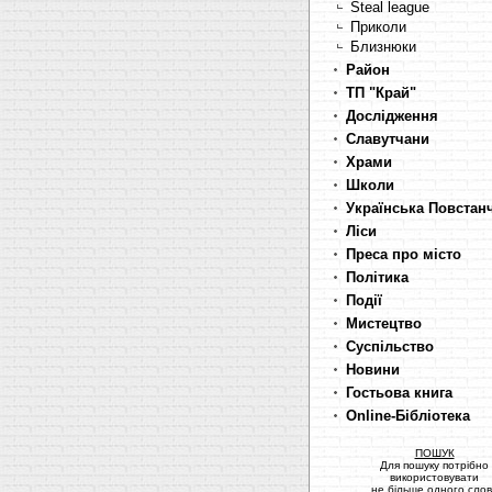
Steal league
Приколи
Близнюки
Район
ТП "Край"
Дослідження
Славутчани
Храми
Школи
Українська Повстан
Ліси
Преса про місто
Політика
Події
Мистецтво
Суспільство
Новини
Гостьова книга
Online-Бібліотека
ПОШУК
Для пошуку потрібно
використовувати
не більше одного сло