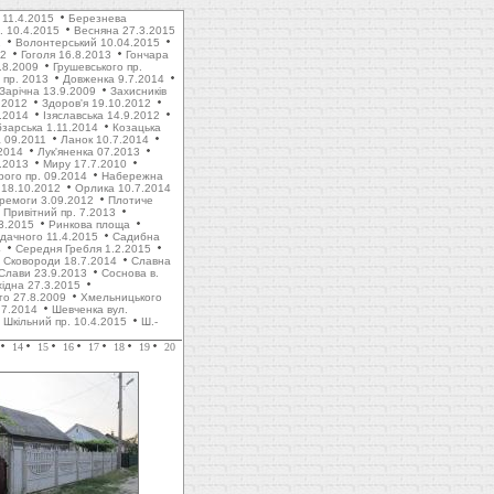
 11.4.2015
Березнева
. 10.4.2015
Весняна 27.3.2015
1
Волонтерський 10.04.2015
12
Гоголя 16.8.2013
Гончара
.8.2009
Грушевського пр.
пр. 2013
Довженка 9.7.2014
Зарічна 13.9.2009
Захисників
.2012
Здоров'я 19.10.2012
1.2014
Ізяславська 14.9.2012
зарська 1.11.2014
Козацька
 09.2011
Ланок 10.7.2014
2014
Лук'яненка 07.2013
.2013
Миру 17.7.2010
рого пр. 09.2014
Набережна
 18.10.2012
Орлика 10.7.2014
ремоги 3.09.2012
Плотиче
Привітний пр. 7.2013
3.2015
Ринкова площа
дачного 11.4.2015
Садибна
4
Середня Гребля 1.2.2015
Сковороди 18.7.2014
Славна
Слави 23.9.2013
Соснова в.
хідна 27.3.2015
го 27.8.2009
Хмельницького
.7.2014
Шевченка вул.
Шкільний пр. 10.4.2015
Ш.-
14
15
16
17
18
19
20