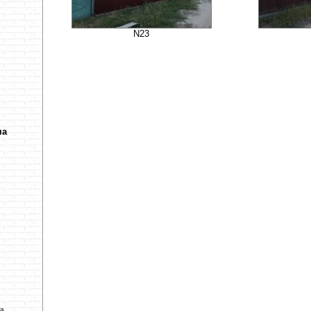
N23
ча
ва