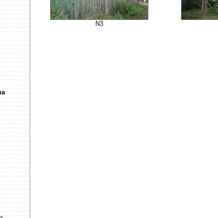
N3
ча
ва