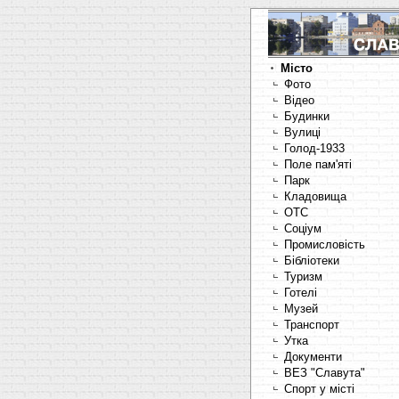
Місто
Фото
Відео
Будинки
Вулиці
Голод-1933
Поле пам'яті
Парк
Кладовища
OTC
Соціум
Промисловість
Бібліотеки
Туризм
Готелі
Музей
Транспорт
Утка
Документи
ВЕЗ "Славута"
Спорт у місті