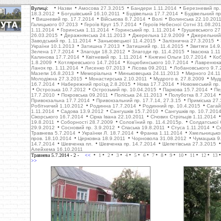
Вулиці:
Назви
Амосова 27.3.2015
Бандери 1.11.2014
Березневий пр.
18.3.2012
Богушівський 16.10.2011
Будівельна 17.7.2014
Будівельний пр
Вишневий пр. 17.7.2014
Військова 8.7.2014
Волі
Волинська 22.10.201
Галицького 07.2013
Героїв Крут 15.7.2014
Героїв Небесної Сотні 31.08.20
1.11.2014
Горинська 1.11.2014
Горинський пр. 1.11.2014
Грушевського 27
26.03.2015
Деражнянська 24.11.2013
Джерельна 12.9.2009
Джерельний 
Заводський пр. 1.11.2014
Заньковецької 11.4.2015
Залізнична 27.3.2015
України 10.1.2013
Затишна 7.2013
Затишний пр. 11.4.2015
Звитяги 14.9
Зелена 17.7.2014
Злагоди 18.3.2012
Злагоди пр. 11.4.2015
Івасюка 1.1
Калинова 17.7.2014
Квітневий пр. 1.11.2014
Княгині Ольги 10.7.2014
Коб
1.8.2009
Котляревського 14.7.2014
Коцюбинського 10.7.2014
Лавренюка
Ланок пр. 1.11.2014
Лисенко 07.2013
Лісова 09.2011
Лобановського 9.7.
Мазепи 16.8.2013
Меморіальна
Миньковецька 24.11.2013
Мирного 24.11
Молодіжна 27.3.2015
Монастирська 2.10.2011
Мудрого в. 27.8.2009
Муд
16.7.2014
Набережний проїзд 2.8.2015
Нова 17.7.2014
Новомеський пр.
Острозька 10.7.2012
Острозький пр. 10.04.2015
Паркова 15.7.2014
Пе
17.7.2010
Покровська 09.2011
Поліська 24.11.2013
Полуботка 8.7.2014
Привокзальна 17.7.2014
Привокзальний пр. 17.7.14, 27.3.15
Приміська 27.
Робітничий 1.10.2012
Родинна 17.7.2014
Родинний пр. 10.4.2015
Сагай
1.11.2014
Садова 13.9.2012
Сангушків 15.7.2010
Сангушків пр. 10.7.201
Сікорського 16.7.2014
Сірка Івана 22.10.2011
Січових Стрільців 1.11.2014
19.8.2011
Соборності 28.7.2009
Солов'їний пр. 11.4.2015р.
Солдатської 
29.9.2012
Cосновий пр. 3.9.2012
Cпаська 19.8.2011
Стуса 1.11.2014
С
Травнева 5.7.2014
Українки Л. 18.7.2014
Франка 1.11.2014
Хмельницько
пров. 18.10.2014
Церковна 18.9.2011
Чорновола 31.08.2012
Чумацька 9
14.7.2014
Шевченка пл.
Шевченка пр. 14.7.2014
Шепетівська 27.3.2015
Алейхема 16.10.2011
Травнева 5.7.2014
- 2 -
<<
1
2
3
4
5
6
7
8
9
10
11
12
13
>>