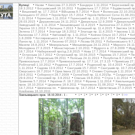
Вулиці:
Назви
Амосова 27.3.2015
Бандери 1.11.2014
Березневий пр.
18.3.2012
Богушівський 16.10.2011
Будівельна 17.7.2014
Будівельний пр
Вишневий пр. 17.7.2014
Військова 8.7.2014
Волі
Волинська 22.10.201
Галицького 07.2013
Героїв Крут 15.7.2014
Героїв Небесної Сотні 31.08.20
1.11.2014
Горинська 1.11.2014
Горинський пр. 1.11.2014
Грушевського 27
26.03.2015
Деражнянська 24.11.2013
Джерельна 12.9.2009
Джерельний 
Заводський пр. 1.11.2014
Заньковецької 11.4.2015
Залізнична 27.3.2015
України 10.1.2013
Затишна 7.2013
Затишний пр. 11.4.2015
Звитяги 14.9
Зелена 17.7.2014
Злагоди 18.3.2012
Злагоди пр. 11.4.2015
Івасюка 1.1
Калинова 17.7.2014
Квітневий пр. 1.11.2014
Княгині Ольги 10.7.2014
Коб
1.8.2009
Котляревського 14.7.2014
Коцюбинського 10.7.2014
Лавренюка
Ланок пр. 1.11.2014
Лисенко 07.2013
Лісова 09.2011
Лобановського 9.7.
Мазепи 16.8.2013
Меморіальна
Миньковецька 24.11.2013
Мирного 24.11
Молодіжна 27.3.2015
Монастирська 2.10.2011
Мудрого в. 27.8.2009
Муд
16.7.2014
Набережний проїзд 2.8.2015
Нова 17.7.2014
Новомеський пр.
Острозька 10.7.2012
Острозький пр. 10.04.2015
Паркова 15.7.2014
Пе
17.7.2010
Покровська 09.2011
Поліська 24.11.2013
Полуботка 8.7.2014
Привокзальна 17.7.2014
Привокзальний пр. 17.7.14, 27.3.15
Приміська 27.
Робітничий 1.10.2012
Родинна 17.7.2014
Родинний пр. 10.4.2015
Сагай
1.11.2014
Садова 13.9.2012
Сангушків 15.7.2010
Сангушків пр. 10.7.201
Сікорського 16.7.2014
Сірка Івана 22.10.2011
Січових Стрільців 1.11.2014
19.8.2011
Соборності 28.7.2009
Солов'їний пр. 11.4.2015р.
Солдатської 
29.9.2012
Cосновий пр. 3.9.2012
Cпаська 19.8.2011
Стуса 1.11.2014
С
Травнева 5.7.2014
Українки Л. 18.7.2014
Франка 1.11.2014
Хмельницько
пров. 18.10.2014
Церковна 18.9.2011
Чорновола 31.08.2012
Чумацька 9
14.7.2014
Шевченка пл.
Шевченка пр. 14.7.2014
Шепетівська 27.3.2015
Алейхема 16.10.2011
Хмельницького пров. 18.10.2014
- 1 -
1
2
3
4
5
6
7
8
9
>>