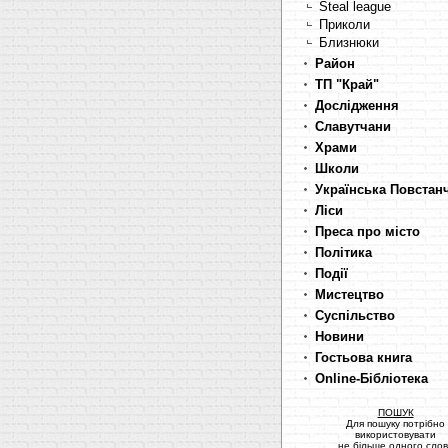
Steal league
Приколи
Близнюки
Район
ТП "Край"
Дослідження
Славутчани
Храми
Школи
Українська Повстан
Ліси
Преса про місто
Політика
Події
Мистецтво
Суспільство
Новини
Гостьова книга
Online-Бібліотека
ПОШУК
Для пошуку потрібно
використовувати
не більше одного сло