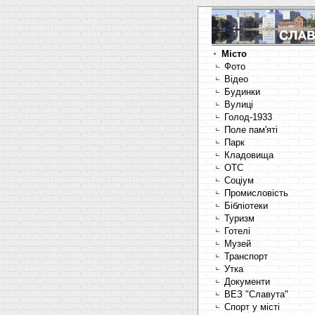
Місто
Фото
Відео
Будинки
Вулиці
Голод-1933
Поле пам'яті
Парк
Кладовища
OTC
Соціум
Промисловість
Бібліотеки
Туризм
Готелі
Музей
Транспорт
Утка
Документи
ВЕЗ "Славута"
Спорт у місті