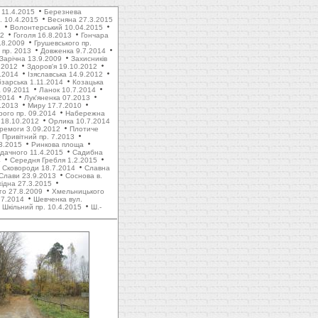
 11.4.2015
Березнева
. 10.4.2015
Весняна 27.3.2015
1
Волонтерський 10.04.2015
12
Гоголя 16.8.2013
Гончара
.8.2009
Грушевського пр.
пр. 2013
Довженка 9.7.2014
Зарічна 13.9.2009
Захисників
.2012
Здоров'я 19.10.2012
1.2014
Ізяславська 14.9.2012
зарська 1.11.2014
Козацька
 09.2011
Ланок 10.7.2014
2014
Лук'яненка 07.2013
.2013
Миру 17.7.2010
рого пр. 09.2014
Набережна
 18.10.2012
Орлика 10.7.2014
ремоги 3.09.2012
Плотиче
Привітний пр. 7.2013
3.2015
Ринкова площа
дачного 11.4.2015
Садибна
4
Середня Гребля 1.2.2015
Сковороди 18.7.2014
Славна
Слави 23.9.2013
Соснова в.
хідна 27.3.2015
го 27.8.2009
Хмельницького
.7.2014
Шевченка вул.
Шкільний пр. 10.4.2015
Ш.-