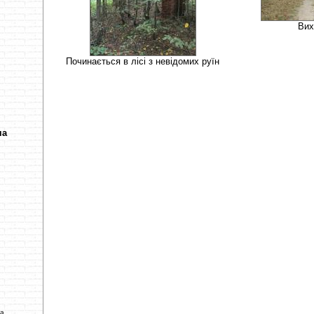
Вих
Починається в лісі з невідомих руїн
ча
ва