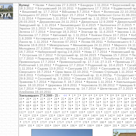
Вулиці:
Назви
Амосова 27.3.2015
Бандери 1.11.2014
Березневий пр.
18.3.2012
Богушівський 16.10.2011
Будівельна 17.7.2014
Будівельний пр
Вишневий пр. 17.7.2014
Військова 8.7.2014
Волі
Волинська 22.10.201
Галицького 07.2013
Героїв Крут 15.7.2014
Героїв Небесної Сотні 31.08.20
1.11.2014
Горинська 1.11.2014
Горинський пр. 1.11.2014
Грушевського 27
26.03.2015
Деражнянська 24.11.2013
Джерельна 12.9.2009
Джерельний 
Заводський пр. 1.11.2014
Заньковецької 11.4.2015
Залізнична 27.3.2015
України 10.1.2013
Затишна 7.2013
Затишний пр. 11.4.2015
Звитяги 14.9
Зелена 17.7.2014
Злагоди 18.3.2012
Злагоди пр. 11.4.2015
Івасюка 1.1
Калинова 17.7.2014
Квітневий пр. 1.11.2014
Княгині Ольги 10.7.2014
Коб
1.8.2009
Котляревського 14.7.2014
Коцюбинського 10.7.2014
Лавренюка
Ланок пр. 1.11.2014
Лисенко 07.2013
Лісова 09.2011
Лобановського 9.7.
Мазепи 16.8.2013
Меморіальна
Миньковецька 24.11.2013
Мирного 24.11
Молодіжна 27.3.2015
Монастирська 2.10.2011
Мудрого в. 27.8.2009
Муд
16.7.2014
Набережний проїзд 2.8.2015
Нова 17.7.2014
Новомеський пр.
Острозька 10.7.2012
Острозький пр. 10.04.2015
Паркова 15.7.2014
Пе
17.7.2010
Покровська 09.2011
Поліська 24.11.2013
Полуботка 8.7.2014
Привокзальна 17.7.2014
Привокзальний пр. 17.7.14, 27.3.15
Приміська 27.
Робітничий 1.10.2012
Родинна 17.7.2014
Родинний пр. 10.4.2015
Сагай
1.11.2014
Садова 13.9.2012
Сангушків 15.7.2010
Сангушків пр. 10.7.201
Сікорського 16.7.2014
Сірка Івана 22.10.2011
Січових Стрільців 1.11.2014
19.8.2011
Соборності 28.7.2009
Солов'їний пр. 11.4.2015р.
Солдатської 
29.9.2012
Cосновий пр. 3.9.2012
Cпаська 19.8.2011
Стуса 1.11.2014
С
Травнева 5.7.2014
Українки Л. 18.7.2014
Франка 1.11.2014
Хмельницько
пров. 18.10.2014
Церковна 18.9.2011
Чорновола 31.08.2012
Чумацька 9
14.7.2014
Шевченка пл.
Шевченка пр. 14.7.2014
Шепетівська 27.3.2015
Алейхема 16.10.2011
Хмельницького 27.8.2009
- 25 -
<<
1
2
3
4
5
6
7
8
9
10
11
19
20
21
22
23
24
25
26
27
28
29
30
31
32
33
34
35
43
44
45
46
47
48
49
50
51
52
53
54
55
56
57
58
59
67
68
69
70
71
72
73
74
75
76
77
78
79
80
81
82
83
91
92
93
94
95
96
97
98
99
100
101
102
103
104
105
10
112
113
114
115
116
117
118
119
120
121
122
123
124
125
132
133
134
135
136
137
138
139
140
141
142
143
144
1
151
152
153
154
155
156
157
158
159
160
161
162
163
164
171
172
173
174
175
176
177
178
179
180
181
182
183
1
190
191
192
193
194
195
196
197
198
199
200
201
202
203