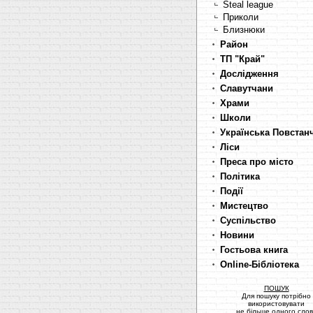
Steal league
Приколи
Близнюки
Район
ТП "Край"
Дослідження
Славутчани
Храми
Школи
Українська Повстан
Ліси
Преса про місто
Політика
Події
Мистецтво
Суспільство
Новини
Гостьова книга
Online-Бібліотека
ПОШУК
Для пошуку потрібно
використовувати
не більше одного сло