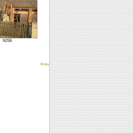
N25Б
Вгору