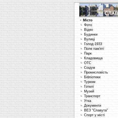
Місто
Фото
Відео
Будинки
Вулиці
Голод-1933
Поле пам'яті
Парк
Кладовища
OTC
Соціум
Промисловість
Бібліотеки
Туризм
Готелі
Музей
Транспорт
Утка
Документи
ВЕЗ "Славута"
Спорт у місті