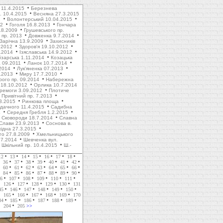
 11.4.2015
Березнева
. 10.4.2015
Весняна 27.3.2015
1
Волонтерський 10.04.2015
12
Гоголя 16.8.2013
Гончара
.8.2009
Грушевського пр.
пр. 2013
Довженка 9.7.2014
Зарічна 13.9.2009
Захисників
.2012
Здоров'я 19.10.2012
1.2014
Ізяславська 14.9.2012
зарська 1.11.2014
Козацька
 09.2011
Ланок 10.7.2014
2014
Лук'яненка 07.2013
.2013
Миру 17.7.2010
рого пр. 09.2014
Набережна
 18.10.2012
Орлика 10.7.2014
ремоги 3.09.2012
Плотиче
Привітний пр. 7.2013
3.2015
Ринкова площа
дачного 11.4.2015
Садибна
4
Середня Гребля 1.2.2015
Сковороди 18.7.2014
Славна
Слави 23.9.2013
Соснова в.
хідна 27.3.2015
го 27.8.2009
Хмельницького
.7.2014
Шевченка вул.
Шкільний пр. 10.4.2015
Ш.-
12
13
14
15
16
17
18
36
37
38
39
40
41
42
60
61
62
63
64
65
66
84
85
86
87
88
89
90
6
107
108
109
110
111
126
127
128
129
130
131
45
146
147
148
149
150
165
166
167
168
169
170
84
185
186
187
188
189
204
205
>>