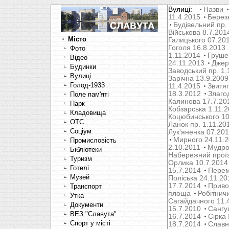
Вулиці:
Назви
11.4.2015
Берез
Будівельний пр.
Військова 8.7.201
Місто
Галицького 07.20
Гоголя 16.8.2013
Фото
1.11.2014
Груше
Відео
24.11.2013
Джер
Будинки
Заводський пр. 1.
Вулиці
Зарічна 13.9.2009
Голод-1933
11.4.2015
Звитяг
18.3.2012
Злаго
Поле пам'яті
Калинова 17.7.20
Парк
Кобзарська 1.11.
Кладовища
Коцюбинського 10
OTC
Ланок пр. 1.11.20
Соціум
Лук'яненка 07.20
Мирного 24.11.
Промисловість
2.10.2011
Мудрог
Бібліотеки
Набережний проїз
Туризм
Орлика 10.7.2014
Готелі
15.7.2014
Перем
Музей
Поліська 24.11.20
17.7.2014
Привок
Транспорт
площа
Робітнич
Утка
Сагайдачного 11.
Документи
15.7.2010
Сангуш
ВЕЗ "Славута"
16.7.2014
Сірка 
Спорт у місті
18.7.2014
Славн