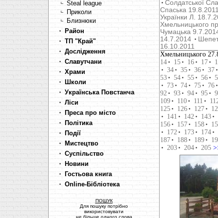
Солдатської Сла
Steal league
Cпаська 19.8.201
Приколи
Українки Л. 18.7.
Близнюки
Хмельницького пр
Район
Чумацька 9.7.201
14.7.2014
Шепет
ТП "Край"
16.10.2011
Дослідження
Хмельницького 27.
Славутчани
14
15
16
17
1
34
35
36
37
Храми
53
54
55
56
5
Школи
73
74
75
76
Українська Повстанча
92
93
94
95
9
109
110
111
11
Ліси
125
126
127
12
Преса про місто
141
142
143
Політика
156
157
158
15
172
173
174
Події
187
188
189
19
Мистецтво
203
204
205
>
Суспільство
Новини
Гостьова книга
Online-Бібліотека
ПОШУК
Для пошуку потрібно
використовувати
не більше одного слова