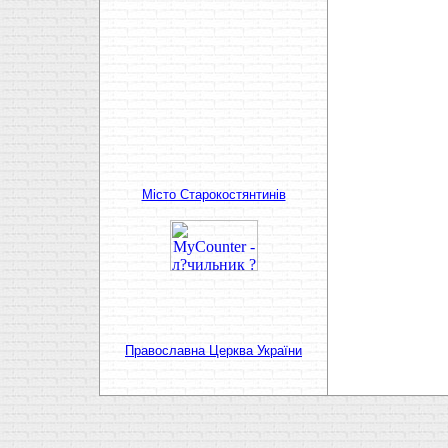
Мiсто Старокостянтинiв
Православна Церква України