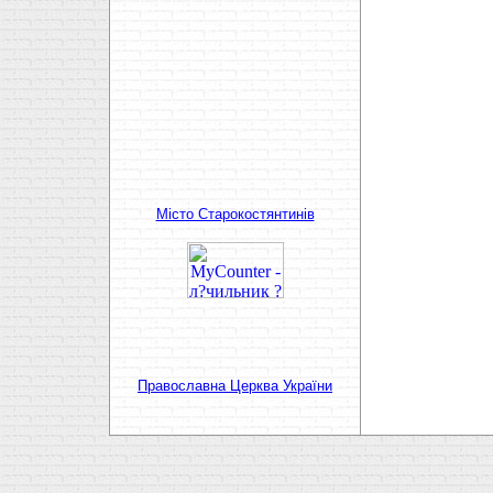
Мiсто Старокостянтинiв
Православна Церква України