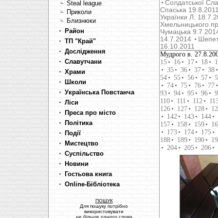
Солдатської Сла
Steal league
Cпаська 19.8.201
Приколи
Українки Л. 18.7.
Близнюки
Хмельницького пр
Район
Чумацька 9.7.201
14.7.2014
Шепет
ТП "Край"
16.10.2011
Дослідження
Мудрого в. 27.8.20
Славутчани
15
16
17
18
1
35
36
37
38
Храми
54
55
56
57
5
Школи
74
75
76
77
Українська Повстанча
93
94
95
96
9
110
111
112
11
Ліси
126
127
128
12
Преса про місто
142
143
144
Політика
157
158
159
16
173
174
175
Події
188
189
190
19
Мистецтво
204
205
206
Суспільство
Новини
Гостьова книга
Online-Бібліотека
ПОШУК
Для пошуку потрібно
використовувати
не більше одного слова