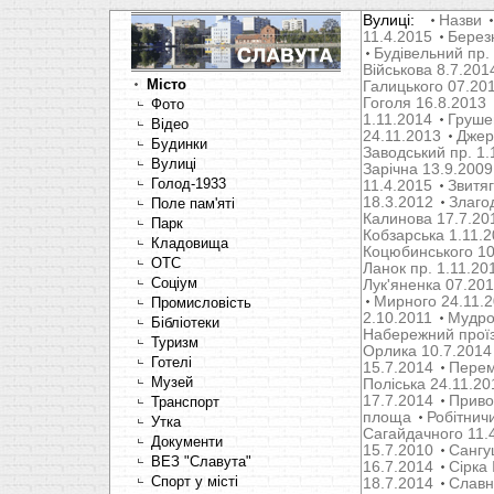
Вулиці:
Назви
11.4.2015
Берез
Будівельний пр.
Військова 8.7.201
Місто
Галицького 07.20
Гоголя 16.8.2013
Фото
1.11.2014
Груше
Відео
24.11.2013
Джер
Будинки
Заводський пр. 1.
Вулиці
Зарічна 13.9.2009
Голод-1933
11.4.2015
Звитяг
18.3.2012
Злаго
Поле пам'яті
Калинова 17.7.20
Парк
Кобзарська 1.11.
Кладовища
Коцюбинського 10
OTC
Ланок пр. 1.11.20
Соціум
Лук'яненка 07.20
Мирного 24.11.
Промисловість
2.10.2011
Мудрог
Бібліотеки
Набережний проїз
Туризм
Орлика 10.7.2014
Готелі
15.7.2014
Перем
Музей
Поліська 24.11.20
17.7.2014
Привок
Транспорт
площа
Робітнич
Утка
Сагайдачного 11.
Документи
15.7.2010
Сангуш
ВЕЗ "Славута"
16.7.2014
Сірка 
Спорт у місті
18.7.2014
Славн