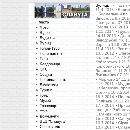
Вулиці:
Назви
11.4.2015
Берез
Будівельний пр.
Військова 8.7.201
Місто
Галицького 07.20
Гоголя 16.8.2013
Фото
1.11.2014
Груше
Відео
24.11.2013
Джер
Будинки
Заводський пр. 1.
Вулиці
Зарічна 13.9.2009
Голод-1933
11.4.2015
Звитяг
18.3.2012
Злаго
Поле пам'яті
Калинова 17.7.20
Парк
Кобзарська 1.11.
Кладовища
Коцюбинського 10
OTC
Ланок пр. 1.11.20
Соціум
Лук'яненка 07.20
Мирного 24.11.
Промисловість
2.10.2011
Мудрог
Бібліотеки
Набережний проїз
Туризм
Орлика 10.7.2014
Готелі
15.7.2014
Перем
Музей
Поліська 24.11.20
17.7.2014
Привок
Транспорт
площа
Робітнич
Утка
Сагайдачного 11.
Документи
15.7.2010
Сангуш
ВЕЗ "Славута"
16.7.2014
Сірка 
Спорт у місті
18.7.2014
Славн