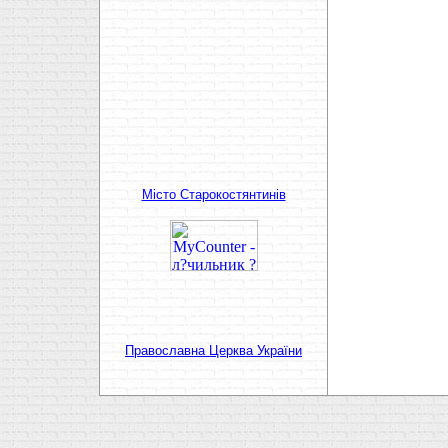
Мiсто Старокостянтинiв
Православна Церква України