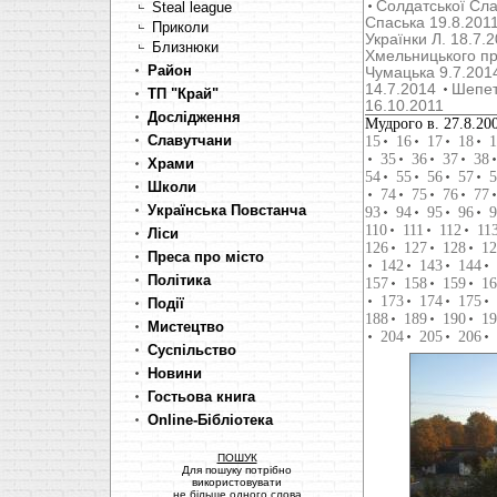
Солдатської Сла
Steal league
Cпаська 19.8.201
Приколи
Українки Л. 18.7.
Близнюки
Хмельницького пр
Район
Чумацька 9.7.201
14.7.2014
Шепет
ТП "Край"
16.10.2011
Дослідження
Мудрого в. 27.8.20
Славутчани
15
16
17
18
1
35
36
37
38
Храми
54
55
56
57
5
Школи
74
75
76
77
Українська Повстанча
93
94
95
96
9
110
111
112
11
Ліси
126
127
128
12
Преса про місто
142
143
144
Політика
157
158
159
16
173
174
175
Події
188
189
190
19
Мистецтво
204
205
206
Суспільство
Новини
Гостьова книга
Online-Бібліотека
ПОШУК
Для пошуку потрібно
використовувати
не більше одного слова