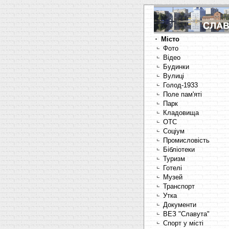
Місто
Фото
Відео
Будинки
Вулиці
Голод-1933
Поле пам'яті
Парк
Кладовища
OTC
Соціум
Промисловість
Бібліотеки
Туризм
Готелі
Музей
Транспорт
Утка
Документи
ВЕЗ "Славута"
Спорт у місті