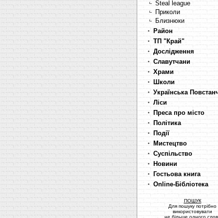
Steal league
Приколи
Близнюки
Район
ТП "Край"
Дослідження
Славутчани
Храми
Школи
Українська Повстан
Ліси
Преса про місто
Політика
Події
Мистецтво
Суспільство
Новини
Гостьова книга
Online-Бібліотека
ПОШУК
Для пошуку потрібно
використовувати
не більше одного сло