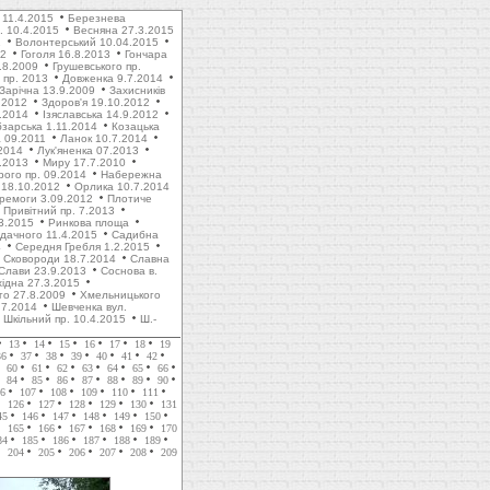
 11.4.2015
Березнева
. 10.4.2015
Весняна 27.3.2015
1
Волонтерський 10.04.2015
12
Гоголя 16.8.2013
Гончара
.8.2009
Грушевського пр.
пр. 2013
Довженка 9.7.2014
Зарічна 13.9.2009
Захисників
.2012
Здоров'я 19.10.2012
1.2014
Ізяславська 14.9.2012
зарська 1.11.2014
Козацька
 09.2011
Ланок 10.7.2014
2014
Лук'яненка 07.2013
.2013
Миру 17.7.2010
рого пр. 09.2014
Набережна
 18.10.2012
Орлика 10.7.2014
ремоги 3.09.2012
Плотиче
Привітний пр. 7.2013
3.2015
Ринкова площа
дачного 11.4.2015
Садибна
4
Середня Гребля 1.2.2015
Сковороди 18.7.2014
Славна
Слави 23.9.2013
Соснова в.
хідна 27.3.2015
го 27.8.2009
Хмельницького
.7.2014
Шевченка вул.
Шкільний пр. 10.4.2015
Ш.-
13
14
15
16
17
18
19
36
37
38
39
40
41
42
60
61
62
63
64
65
66
84
85
86
87
88
89
90
6
107
108
109
110
111
126
127
128
129
130
131
45
146
147
148
149
150
165
166
167
168
169
170
84
185
186
187
188
189
204
205
206
207
208
209