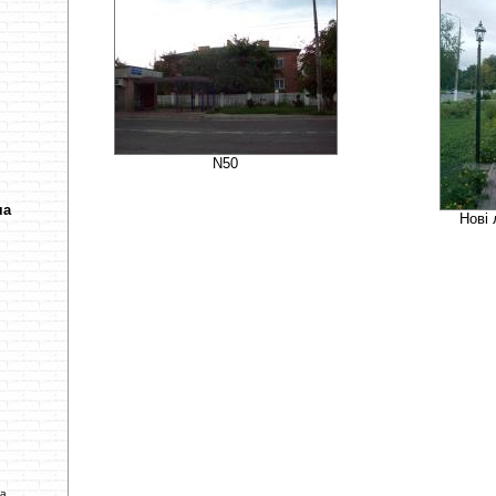
N50
ча
Нові 
ва