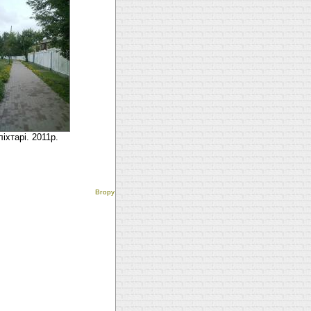
ліхтарі. 2011р.
Вгору