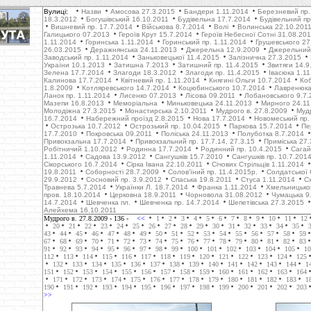
Вулиці:
Назви
Амосова 27.3.2015
Бандери 1.11.2014
Березневий пр.
18.3.2012
Богушівський 16.10.2011
Будівельна 17.7.2014
Будівельний пр
Вишневий пр. 17.7.2014
Військова 8.7.2014
Волі
Волинська 22.10.201
Галицького 07.2013
Героїв Крут 15.7.2014
Героїв Небесної Сотні 31.08.20
1.11.2014
Горинська 1.11.2014
Горинський пр. 1.11.2014
Грушевського 27
26.03.2015
Деражнянська 24.11.2013
Джерельна 12.9.2009
Джерельний 
Заводський пр. 1.11.2014
Заньковецької 11.4.2015
Залізнична 27.3.2015
України 10.1.2013
Затишна 7.2013
Затишний пр. 11.4.2015
Звитяги 14.9
Зелена 17.7.2014
Злагоди 18.3.2012
Злагоди пр. 11.4.2015
Івасюка 1.1
Калинова 17.7.2014
Квітневий пр. 1.11.2014
Княгині Ольги 10.7.2014
Коб
1.8.2009
Котляревського 14.7.2014
Коцюбинського 10.7.2014
Лавренюка
Ланок пр. 1.11.2014
Лисенко 07.2013
Лісова 09.2011
Лобановського 9.7.
Мазепи 16.8.2013
Меморіальна
Миньковецька 24.11.2013
Мирного 24.11
Молодіжна 27.3.2015
Монастирська 2.10.2011
Мудрого в. 27.8.2009
Муд
16.7.2014
Набережний проїзд 2.8.2015
Нова 17.7.2014
Новомеський пр.
Острозька 10.7.2012
Острозький пр. 10.04.2015
Паркова 15.7.2014
Пе
17.7.2010
Покровська 09.2011
Поліська 24.11.2013
Полуботка 8.7.2014
Привокзальна 17.7.2014
Привокзальний пр. 17.7.14, 27.3.15
Приміська 27.
Робітничий 1.10.2012
Родинна 17.7.2014
Родинний пр. 10.4.2015
Сагай
1.11.2014
Садова 13.9.2012
Сангушків 15.7.2010
Сангушків пр. 10.7.201
Сікорського 16.7.2014
Сірка Івана 22.10.2011
Січових Стрільців 1.11.2014
19.8.2011
Соборності 28.7.2009
Солов'їний пр. 11.4.2015р.
Солдатської 
29.9.2012
Cосновий пр. 3.9.2012
Cпаська 19.8.2011
Стуса 1.11.2014
С
Травнева 5.7.2014
Українки Л. 18.7.2014
Франка 1.11.2014
Хмельницько
пров. 18.10.2014
Церковна 18.9.2011
Чорновола 31.08.2012
Чумацька 9
14.7.2014
Шевченка пл.
Шевченка пр. 14.7.2014
Шепетівська 27.3.2015
Алейхема 16.10.2011
Мудрого в. 27.8.2009
- 136 -
<<
1
2
3
4
5
6
7
8
9
10
11
12
20
21
22
23
24
25
26
27
28
29
30
31
32
33
34
35
43
44
45
46
47
48
49
50
51
52
53
54
55
56
57
58
59
67
68
69
70
71
72
73
74
75
76
77
78
79
80
81
82
83
91
92
93
94
95
96
97
98
99
100
101
102
103
104
105
10
112
113
114
115
116
117
118
119
120
121
122
123
124
125
132
133
134
135
136
137
138
139
140
141
142
143
144
1
151
152
153
154
155
156
157
158
159
160
161
162
163
164
171
172
173
174
175
176
177
178
179
180
181
182
183
1
190
191
192
193
194
195
196
197
198
199
200
201
202
203
>>