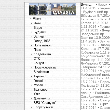
Вулиці:
Назви
11.4.2015
Берез
Будівельний пр.
Військова 8.7.201
Місто
Галицького 07.20
Гоголя 16.8.2013
Фото
1.11.2014
Груше
Відео
24.11.2013
Джер
Будинки
Заводський пр. 1.
Вулиці
Зарічна 13.9.2009
Голод-1933
11.4.2015
Звитяг
18.3.2012
Злаго
Поле пам'яті
Калинова 17.7.20
Парк
Кобзарська 1.11.
Кладовища
Коцюбинського 10
OTC
Ланок пр. 1.11.20
Соціум
Лук'яненка 07.20
Мирного 24.11.
Промисловість
2.10.2011
Мудрог
Бібліотеки
Набережний проїз
Туризм
Орлика 10.7.2014
Готелі
15.7.2014
Перем
Музей
Поліська 24.11.20
17.7.2014
Привок
Транспорт
площа
Робітнич
Утка
Сагайдачного 11.
Документи
15.7.2010
Сангуш
ВЕЗ "Славута"
16.7.2014
Сірка 
Спорт у місті
18.7.2014
Славн