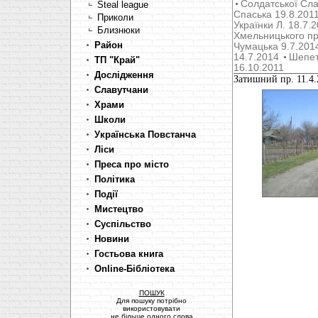
Солдатської Сла
Steal league
Cпаська 19.8.201
Приколи
Українки Л. 18.7.
Близнюки
Хмельницького пр
Район
Чумацька 9.7.201
14.7.2014
Шепет
ТП "Край"
16.10.2011
Дослідження
Затишний пр. 11.4.
Славутчани
Храми
Школи
Українська Повстанча
Ліси
Преса про місто
Політика
Події
Мистецтво
Суспільство
Новини
Гостьова книга
Online-Бібліотека
ПОШУК
Для пошуку потрібно
використовувати
не більше одного слова