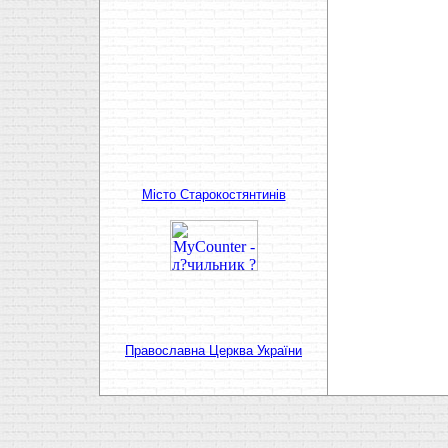
Мiсто Старокостянтинiв
Православна Церква України