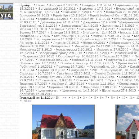
Вулиці:
Назви
Амосова 27.3.2015
Бандери 1.11.2014
Березневий пр.
18.3.2012
Богушівський 16.10.2011
Будівельна 17.7.2014
Будівельний пр
Вишневий пр. 17.7.2014
Військова 8.7.2014
Волі
Волинська 22.10.201
Галицького 07.2013
Героїв Крут 15.7.2014
Героїв Небесної Сотні 31.08.20
1.11.2014
Горинська 1.11.2014
Горинський пр. 1.11.2014
Грушевського 27
26.03.2015
Деражнянська 24.11.2013
Джерельна 12.9.2009
Джерельний 
Заводський пр. 1.11.2014
Заньковецької 11.4.2015
Залізнична 27.3.2015
України 10.1.2013
Затишна 7.2013
Затишний пр. 11.4.2015
Звитяги 14.9
Зелена 17.7.2014
Злагоди 18.3.2012
Злагоди пр. 11.4.2015
Івасюка 1.1
Калинова 17.7.2014
Квітневий пр. 1.11.2014
Княгині Ольги 10.7.2014
Коб
1.8.2009
Котляревського 14.7.2014
Коцюбинського 10.7.2014
Лавренюка
Ланок пр. 1.11.2014
Лисенко 07.2013
Лісова 09.2011
Лобановського 9.7.
Мазепи 16.8.2013
Меморіальна
Миньковецька 24.11.2013
Мирного 24.11
Молодіжна 27.3.2015
Монастирська 2.10.2011
Мудрого в. 27.8.2009
Муд
16.7.2014
Набережний проїзд 2.8.2015
Нова 17.7.2014
Новомеський пр.
Острозька 10.7.2012
Острозький пр. 10.04.2015
Паркова 15.7.2014
Пе
17.7.2010
Покровська 09.2011
Поліська 24.11.2013
Полуботка 8.7.2014
Привокзальна 17.7.2014
Привокзальний пр. 17.7.14, 27.3.15
Приміська 27.
Робітничий 1.10.2012
Родинна 17.7.2014
Родинний пр. 10.4.2015
Сагай
1.11.2014
Садова 13.9.2012
Сангушків 15.7.2010
Сангушків пр. 10.7.201
Сікорського 16.7.2014
Сірка Івана 22.10.2011
Січових Стрільців 1.11.2014
19.8.2011
Соборності 28.7.2009
Солов'їний пр. 11.4.2015р.
Солдатської 
29.9.2012
Cосновий пр. 3.9.2012
Cпаська 19.8.2011
Стуса 1.11.2014
С
Травнева 5.7.2014
Українки Л. 18.7.2014
Франка 1.11.2014
Хмельницько
пров. 18.10.2014
Церковна 18.9.2011
Чорновола 31.08.2012
Чумацька 9
14.7.2014
Шевченка пл.
Шевченка пр. 14.7.2014
Шепетівська 27.3.2015
Алейхема 16.10.2011
Горинський пр. 1.11.2014
- 5 -
<<
1
2
3
4
5
6
7
8
9
10
11
1
20
>>