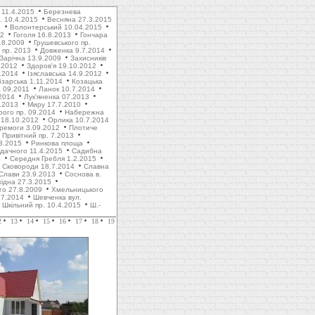
 11.4.2015
Березнева
. 10.4.2015
Весняна 27.3.2015
1
Волонтерський 10.04.2015
12
Гоголя 16.8.2013
Гончара
.8.2009
Грушевського пр.
пр. 2013
Довженка 9.7.2014
Зарічна 13.9.2009
Захисників
.2012
Здоров'я 19.10.2012
1.2014
Ізяславська 14.9.2012
зарська 1.11.2014
Козацька
 09.2011
Ланок 10.7.2014
2014
Лук'яненка 07.2013
.2013
Миру 17.7.2010
рого пр. 09.2014
Набережна
 18.10.2012
Орлика 10.7.2014
ремоги 3.09.2012
Плотиче
Привітний пр. 7.2013
3.2015
Ринкова площа
дачного 11.4.2015
Садибна
4
Середня Гребля 1.2.2015
Сковороди 18.7.2014
Славна
Слави 23.9.2013
Соснова в.
хідна 27.3.2015
го 27.8.2009
Хмельницького
.7.2014
Шевченка вул.
Шкільний пр. 10.4.2015
Ш.-
2
13
14
15
16
17
18
19