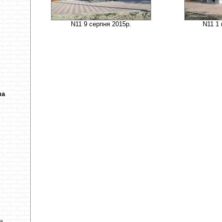
N11 9 серпня 2015р.
N11 1 
ча
ва