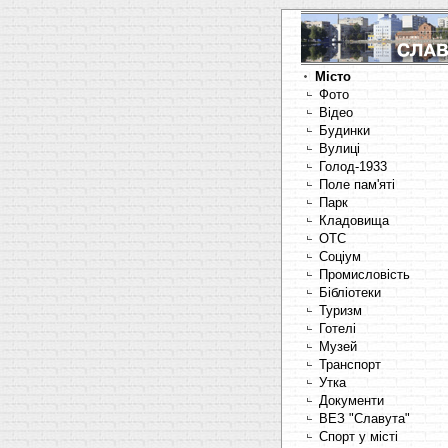
Місто
Фото
Відео
Будинки
Вулиці
Голод-1933
Поле пам'яті
Парк
Кладовища
OTC
Соціум
Промисловість
Бібліотеки
Туризм
Готелі
Музей
Транспорт
Утка
Документи
ВЕЗ "Славута"
Спорт у місті