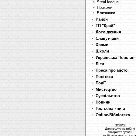
Steal league
Приколи
Близнюки
Район
ТП "Край"
Дослідження
Славутчани
Храми
Школи
Українська Повстан
Ліси
Преса про місто
Політика
Події
Мистецтво
Суспільство
Новини
Гостьова книга
Online-Бібліотека
ПОШУК
Для пошуку потрібно
використовувати
не більше одного сло