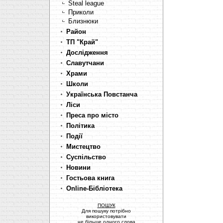
Steal league
Приколи
Близнюки
Район
ТП "Край"
Дослідження
Славутчани
Храми
Школи
Українська Повстанча
Ліси
Преса про місто
Політика
Події
Мистецтво
Суспільство
Новини
Гостьова книга
Online-Бібліотека
ПОШУК
Для пошуку потрібно
використовувати
не більше одного слова