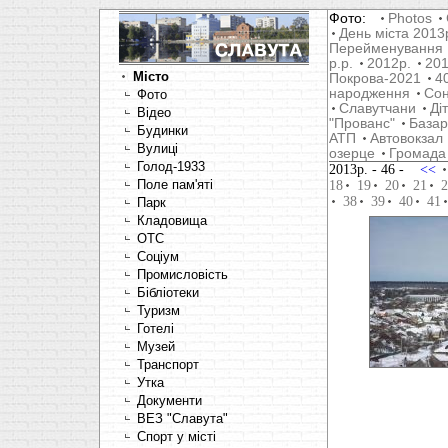
Фото:
Photos
День міста 2013
Перейменування
р.р.
2012р.
201
Місто
Покрова-2021
4
народження
Со
Фото
Славутчани
Ді
Відео
"Прованс"
Базар
Будинки
АТП
Автовокзал
Вулиці
озерце
Громада
Голод-1933
2013р.
- 46 -
<<
Поле пам'яті
18
19
20
21
2
38
39
40
41
Парк
Кладовища
OTC
Соціум
Промисловість
Бібліотеки
Туризм
Готелі
Музей
Транспорт
Утка
Документи
ВЕЗ "Славута"
Спорт у місті