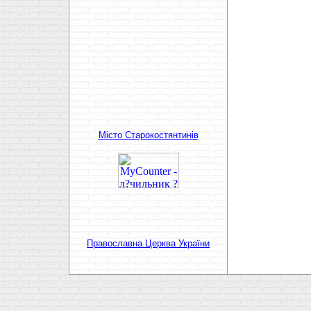
Мiсто Старокостянтинiв
Православна Церква України