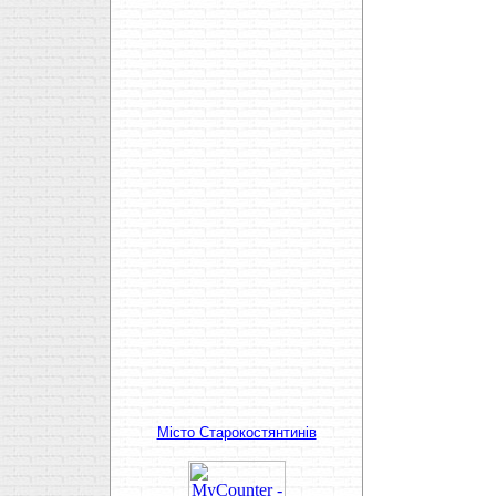
Мiсто Старокостянтинiв