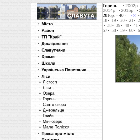
Горинь:
2002р.
2014р.
2015р.
2016р.
- 40 -
<<
18
19
20
21
2
Місто
38
39
40
41
Район
57
58
59
60
6
ТП "Край"
Дослідження
Славутчани
Храми
Школи
Українська Повстанча
Ліси
Лісгосп
Ліси
Озера
Горинь
Святе озеро
Джерельце
Гриби
Міні-озеро
Мале Полісся
Преса про місто