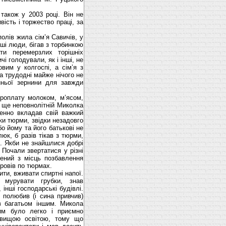
акож у 2003 році. Він не
ість і торжество праці, за
олів жила сім’я Савичів, у
арші люди, бігав з торбинкою
ти перемерзлих торішніх
і голодували, як і інші, не
вим у колгоспі, а сім’я з
а трудодні майже нічого не
нньої зернини для завжди
роплату молоком, м’ясом,
в ще неповнолітній Миколка
денно вкладав свій важкий
ки тюрми, звідки незадовго
бо йому та його батькові не
юк, б разів тікав з тюрми,
я. Якби не знайшлися добрі
 Почали звертатися у різні
нений з місць позбавлення
провів по тюрмах.
и, вживати спиртні напої.
 мурувати грубки, знав
 інші господарські будівлі.
 полюбив (і сина привчив)
в багатьом іншим. Микола
им було легко і приємно
з вищою освітою, тому що