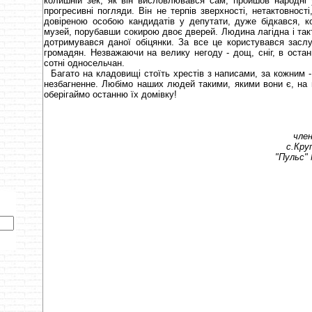
колишній зек, як він висловлювався сам, пройшов народні 
прогресивні погляди. Він не терпів зверхності, нетактовност
довіреною особою кандидатів у депутати, дуже бідкався, к
музей, порубавши сокирою двоє дверей. Людина лагідна і такт
дотримувався даної обіцянки. За все це користувався засл
громадян. Незважаючи на велику негоду - дощ, сніг, в оста
сотні односельчан.
Багато на кладовищі стоїть хрестів з написами, за кожним -
незбагненне. Любімо наших людей такими, якими вони є, на
оберігаймо останню їх домівку!
член 
с.Круп
"Пульс" N