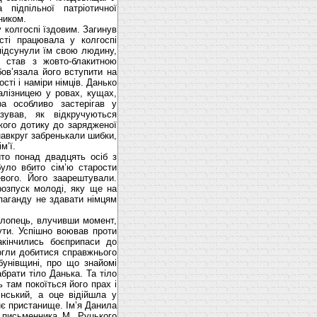
підпільної патріотичної
йником.
у колгоспі їздовим. Загинув
сті працювала у колгоспі
підсунули їм свою людину,
 став з жовто-блакитною
бов’язала його вступити на
сті і наміри німців. Данько
алізницею у ровах, кущах,
а особливо застерігав у
ував, як відкручуються
ького дотику до зарядженої
 навкруг забренькали шибки,
м’ї.
то понад двадцять осіб з
було вбито сім’ю старости
вого. Його заарештували.
озпуск молоді, яку ще на
опаганду не здавати німцям
Хлопець, влучивши момент,
ути. Успішно воював проти
акінчились боєприпаси до
могли добитися справжнього
бунівщині, про що знайомі
брати тіло Данька. Та тіло
 там покоїться його прах і
інський, а оце відійшла у
нє пристанище. Ім’я Данила
і письменника М. Руцького