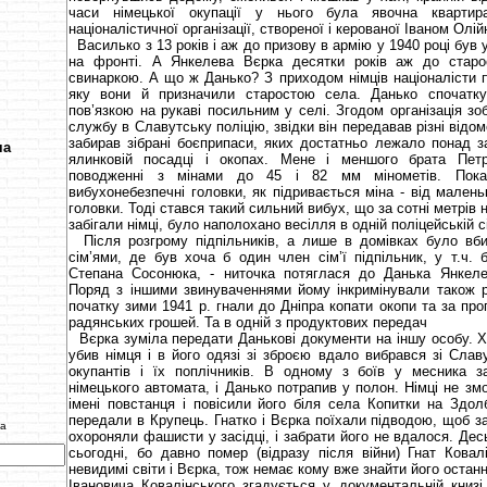
часи німецької окупації у нього була явочна квартира 
націоналістичної організації, створеної і керованої Іваном Олі
Василько з 13 років і аж до призову в армію у 1940 році був 
на фронті. А Янкелева Вєрка десятки років аж до старо
свинаркою. А що ж Данько? З приходом німців націоналісти 
яку вони й призначили старостою села. Данько спочатку
пов’язкою на рукаві посильним у селі. Згодом організація зо
службу в Славутську поліцію, звідки він передавав різні відомо
забирав зібрані боєприпаси, яких достатньо лежало понад з
ча
ялинковій посадці і окопах. Мене і меншого брата Петр
поводженні з мінами до 45 і 82 мм мінометів. Показ
вибухонебезпечні головки, як підривається міна - від мален
головки. Тоді стався такий сильний вибух, що за сотні метрів
забігали німці, було наполохано весілля в одній поліцейській сі
Після розгрому підпільників, а лише в домівках було вби
сім’ями, де був хоча б один член сім’ї підпільник, у т.ч. 
Степана Сосонюка, - ниточка потяглася до Данька Янкеле
Поряд з іншими звинуваченнями йому інкримінували також р
початку зими 1941 р. гнали до Дніпра копати окопи та за пр
радянських грошей. Та в одній з продуктових передач
Вєрка зуміла передати Данькові документи на іншу особу. 
убив німця і в його одязі зі зброєю вдало вибрався зі Слав
окупантів і їх поплічників. В одному з боїв у месника з
німецького автомата, і Данько потрапив у полон. Німці не з
імені повстанця і повісили його біля села Копитки на Здол
передали в Крупець. Гнатко і Вєрка поїхали підводою, щоб за
ва
охороняли фашисти у засідці, і забрати його не вдалося. Десь
сьогодні, бо давно помер (відразу після війни) Гнат Ковал
невидимі світи і Вєрка, тож немає кому вже знайти його остан
Івановича Ковалінського згадується у документальній книз