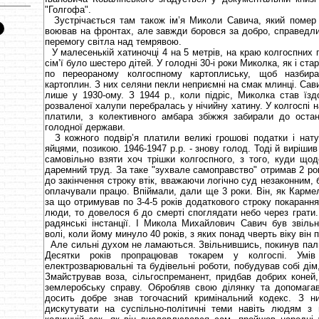
"Голгофа".
Зустрічається там також ім’я Миколи Савича, який помер т
воював на фронтах, але завжди боровся за добро, справедлив
перемогу світла над темрявою.
У малесенькій хатиночці 4 на 5 метрів, на краю колгоспних п
сім’ї було шестеро дітей. У голодні 30-і роки Миколка, як і ст
по переораному колгоспному картоплиську, щоб назбира
картоплин. З них селяни пекли неприємні на смак млинці. Савич
лише у 1930-ому. З 1944 р., коли підріс, Миколка став їздо
розваленої халупи перебралась у нічийну хатину. У колгоспі н
платили, з колективного амбара збіжжя забирали до оста
голодної держави.
З кожного подвір’я платили великі грошові податки і нату
яйцями, позикою. 1946-1947 р.р. - знову голод. Тоді й виріши
самовільно взяти хоч трішки колгоспного, з того, куди що
даремний труд. За таке "зухвале самоправство" отримав 2 ро
до закінчення строку втік, вважаючи логічно суд незаконним, 
оплачували працю. Впіймали, дали ще 3 роки. Він, як Кармел
за що отримував по 3-4-5 років додаткового строку покаранн
люди, то довелося б до смерті споглядати небо через грати.
радянські інстанції. І Микола Михайлович Савич був звіль
волі, коли йому минуло 40 років, з яких понад чверть віку він 
Але сильні духом не ламаються. Звільнившись, покинув палит
Десятки років пропрацював токарем у колгоспі. Умів
електрозварювальні та будівельні роботи, побудував собі дім,
Змайстрував воза, сільгоспреманент, придбав добрих коней,
землеробську справу. Обробляв свою ділянку та допомага
досить добре знав тогочасний кримінальний кодекс. З н
дискутувати на суспільно-політичні теми навіть людям 