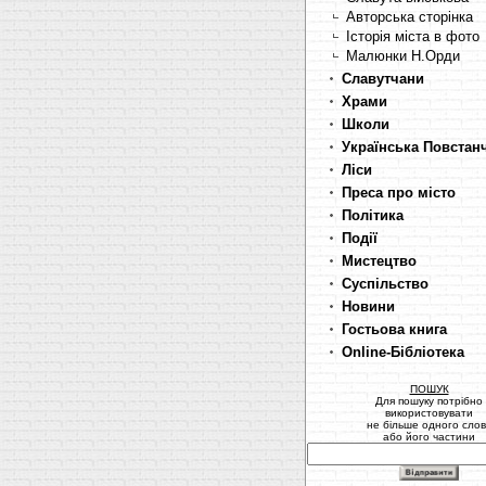
Авторська сторінка
Історія міста в фото
Малюнки Н.Орди
Славутчани
Храми
Школи
Українська Повстан
Ліси
Преса про місто
Політика
Події
Мистецтво
Суспільство
Новини
Гостьова книга
Online-Бібліотека
ПОШУК
Для пошуку потрібно
використовувати
не більше одного сло
або його частини