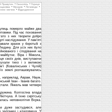
й Правутин
Ганнопіль
Гориця
ощанівка
Мухарів
Печиводи
гнем і мечем
Відродження
рупець померло майже два
нтовики. Під час поховання
гато з них творили добро
рті наслідування. У пам’яті
вали зразок у боротьбі з
 Людину. Для усіх них було
уйнованого і сподівання на
майбутнє. Віра і Микола,
ця своїх днів, виступаючи
лухали тихо і з великою
’ї (Ковалінських і Чулій)
 їх землі розташовувались
о, наприклад, Аврам, Наум,
ський Іван - Іванів багато.
лутали. Янкель мав четверо
ружина. Колгоспна влада
ікітчука. А їхню сирітську
валась неповнолітня Вєрка.
е дуже застудився, але
 залізниці і кладовища. У