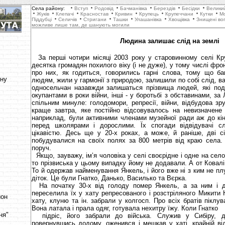
Села району:
Вступ
Родовід
Бачманівка
Берездів
Бесідки
Велики
Жуків
Клепачі
Красностав
Кривин
Крупець
Крупеччани
Кутки
М
Піддубці
Селичів
Стригани
Ташки
Улашанівка
Хвощівка
Знищені во
можливе лише там, де шанують могили
Людина залишає слід на землі
За перші чотири місяці 2003 року у старовинному селі К
десятка громадян похилого віку (і не дуже), у тому числі фро
про них, як годиться, говорились гарні слова, тому що ба
ону
людям, жили у гармонії з природою, залишили по собі слід, ва
односельчан назавжди залишаться прізвища людей, які пода
окупантами в роки війни, інші - у боротьбі з обставинами, за
спільним минуле: голодомори, репресії, війни, відбудова зр
краще завтра, яке постійно відсовувалось на невизначене 
наприклад, були активними членами музейної ради аж до кін
перед школярами і дорослими. Їх спогади відвідувачі с
цікавістю. Десь ще у 20-х роках, а може, й раніше, дві сім
побудувалися на своїх полях за 800 метрів від краю села.
поруч.
Якщо, зауважу, ім’я чоловіка у селі своєрідне і одне на сел
то прізвиська у цьому випадку йому не додавали. А от Ковалін
То й одержав найменування Янкель, і його вже ні з ким не п
діток. Це були Гнатко, Данько, Василько та Вєрка.
На початку 30-х від голоду помер Янкель, а за ним і д
переселила їх у хату репресованого і розстріляного Микити Н
йон
хату, клуню та ін. забрали у колгосп. Про всіх братів піклу
Вона латала і прала одяг, готувала нехитру їжу. Коли Гнатко
ня"
підріс, його забрали до війська. Служив у Сибіру, д
повернувшись додому, оженився і мешкав у хаті, крайній від