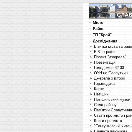
Місто
Район
ТП "Край"
Дослідження
Візитка міста та рай
Бібліографія
Проект "джерела"
Презентація
Голодомор 32-33
ОУН на Славутчині
Джерела з історії
Геральдика
Карти
Нетішин
Нетішинський музей
Села району
Пам'ятки Славутчини
Статті про місто і ра
Книги про місто
"Сангушківські читан
Славута військова