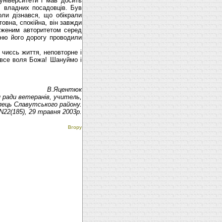
університети і мав досить
і, владних посадовців. Був
оли дізнався, що обікрали
овна, спокійна, він завжди
уженим авторитетом серед
нню його дорогу проводили
 чиєсь життя, неповторне і
 все воля Божа! Шануймо і
В.Яцентюк
ради ветеранів, учитель,
ець Славутського району.
22(185), 29 травня 2003р.
Вгору