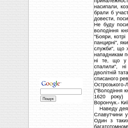
приналежност
насипали, коз
брали б учас
довести, поси
Не буду поси
володіння кня
"Бояри, котрі
панцирні", як
служби", що 
нападникам п
ні те, що у
спалили", н
дволітній тата
списаного ре
Острозького
("Володіння к
1620 року) 
Ворончук.- Ки
Наведу деякі 
Славутчини у
Один з таких
багатотомн