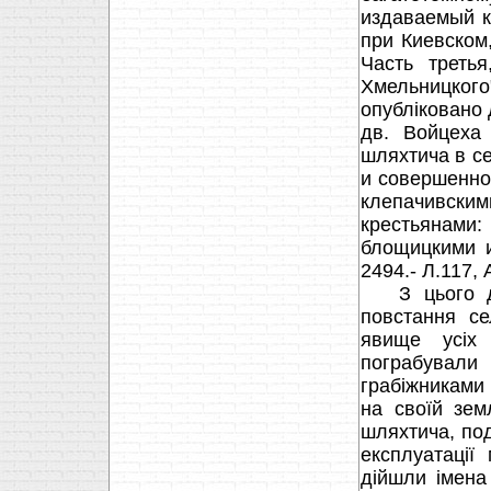
издаваемый к
при Киевском
Часть треть
Хмельницко
опубліковано
дв. Войцеха
шляхтича в с
и совершенно
клепачивским
крестьянами
блощицкими и 
2494.- Л.117, 
З цього док
повстання се
явище усіх 
пограбували
грабіжниками
на своїй зем
шляхтича, по
експлуатації
дійшли імена