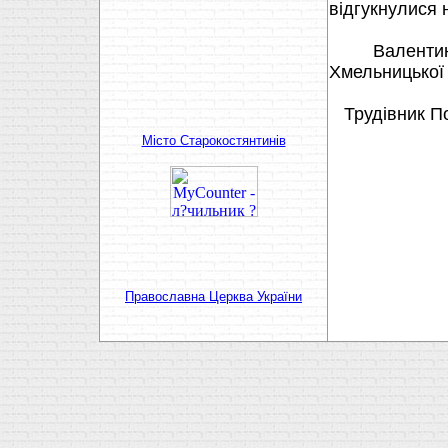
відгукнулися 
Валентин Б
Хмельницької м
Трудівник Пол
Мiсто Старокостянтинiв
Православна Церква України