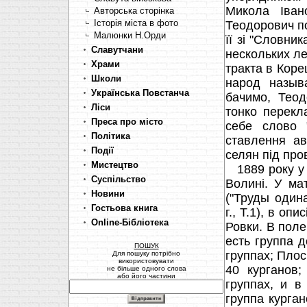
Микола Іван
Авторська сторінка
Історія міста в фото
Теодорович п
Малюнки Н.Орди
її зі "Словник
Славутчани
нескольких л
Храми
тракта в Коре
Школи
народ назыв
Українська Повстанча
бачимо, Теод
Ліси
тонко перекл
Преса про місто
себе слово 
Політика
ставлення ав
Події
селян під пр
Мистецтво
1889 року у К
Суспільство
Волині. У мат
Новини
("Труды один
Гостьова книга
г., Т.1), в оп
Online-Бібліотека
Ровки. В поле
есть группа д
ПОШУК
группах; Плос
Для пошуку потрібно
використовувати
40 курганов;
не більше одного слова
або його частини
группах, и в
группа курга