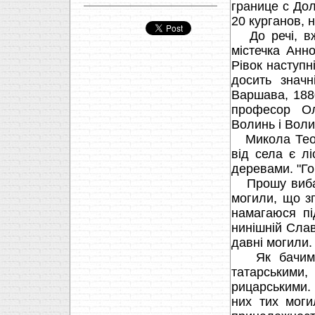
границе с Дол
20 курганов,
До речі, вже
містечка Анн
Рівок наступн
досить значн
Варшава, 1880
професор Ол
Волинь і Волин
Микола Теодо
від села є л
деревами. "Го
Прошу вибаче
могили, що з
намагаюся пі
нинішній Слав
давні могили.
Як бачимо з
татарськими
рицарськими. 
них тих моги