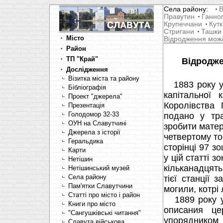
Села району:
В
Правутин
Ганно
Крупеччани
Кутк
Стригани
Ташки
Місто
Відродження мож
Район
ТП "Край"
Відродже
Дослідження
Візитка міста та району
1883 року у 
Бібліографія
капітальної 
Проект "джерела"
Королівства 
Презентація
Голодомор 32-33
подано у тра
ОУН на Славутчині
зробити матер
Джерела з історії
четвертому том
Геральдика
сторінці 97 з
Карти
у цій статті з
Нетішин
кільканадцять
Нетішинський музей
Села району
тієї станції 
Пам'ятки Славутчини
могили, котрі
Статті про місто і район
1889 року у 
Книги про місто
описания це
"Сангушківські читання"
упорядником
Славута військова