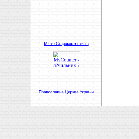
Мiсто Старокостянтинiв
Православна Церква України