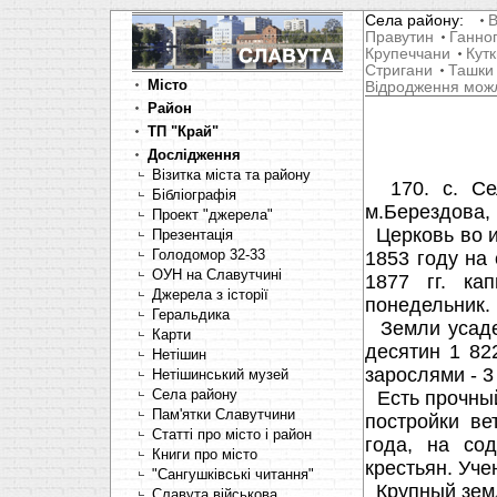
Села району:
В
Правутин
Ганно
Крупеччани
Кутк
Стригани
Ташки
Місто
Відродження мож
Район
ТП "Край"
Дослідження
Візитка міста та району
170. с. Сел
Бібліографія
м.Берездова,
Проект "джерела"
Церковь во и
Презентація
Голодомор 32-33
1853 году на
ОУН на Славутчині
1877 гг. ка
Джерела з історії
понедельник.
Геральдика
Земли усадеб
Карти
десятин 1 82
Нетішин
зарослями - 3
Нетішинський музей
Села району
Есть прочный
Пам'ятки Славутчини
постройки ве
Статті про місто і район
года, на со
Книги про місто
крестьян. Учен
"Сангушківські читання"
Крупный земл
Славута військова