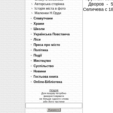
Дворов - 58
Авторська сторінка
Історія міста в фото
Селичева с 18
Малюнки Н.Орди
Славутчани
Храми
Школи
Українська Повстанча
Ліси
Преса про місто
Політика
Події
Мистецтво
Суспільство
Новини
Гостьова книга
Online-Бібліотека
ПОШУК
Для пошуку потрібно
використовувати
не більше одного слова
або його частини