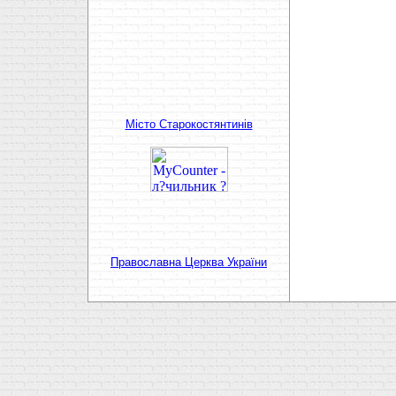
Мiсто Старокостянтинiв
Православна Церква України