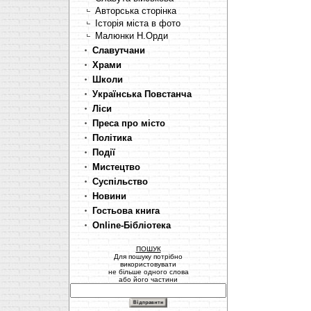
Авторська сторінка
Історія міста в фото
Малюнки Н.Орди
Славутчани
Храми
Школи
Українська Повстанча
Ліси
Преса про місто
Політика
Події
Мистецтво
Суспільство
Новини
Гостьова книга
Online-Бібліотека
ПОШУК
Для пошуку потрібно
використовувати
не більше одного слова
або його частини