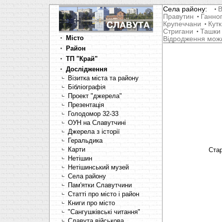
Села району:
В
Правутин
Ганно
Крупеччани
Кутк
Стригани
Ташки
Місто
Відродження мож
Район
ТП "Край"
Дослідження
Візитка міста та району
Бібліографія
Проект "джерела"
Презентація
Голодомор 32-33
ОУН на Славутчині
Джерела з історії
Геральдика
Карти
Стар
Нетішин
Нетішинський музей
Села району
Пам'ятки Славутчини
Статті про місто і район
Книги про місто
"Сангушківські читання"
Славута військова