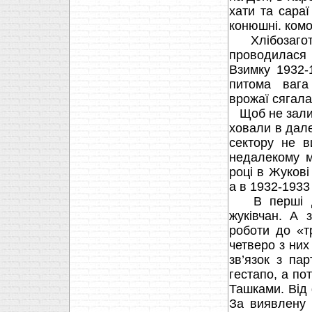
хати та сараї
конюшні. комо
Хлібозаготів
проводилася 
Взимку 1932-
питома вага
врожаї сягал
Щоб не залиши
ховали в дале
сектору не в
недалекому м
році в Жукові
а в 1932-1933
В перші дні
жуківчан. А
роботи до «т
четверо з них
зв’язок з па
гестапо, а по
Ташками. Від 
За виявлену 