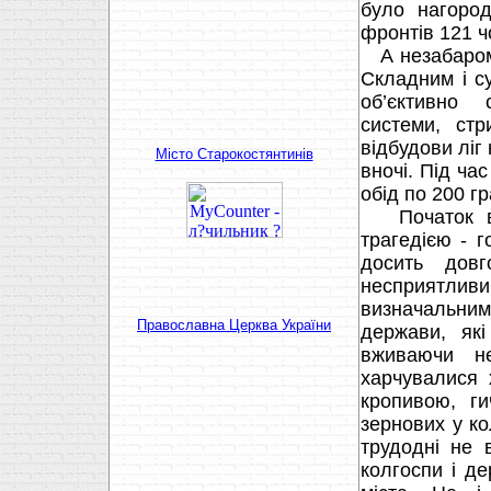
було нагоро
фронтів 121 ч
А незабаром 
Складним і с
об’єктивно 
системи, ст
відбудови ліг 
Мiсто Старокостянтинiв
вночі. Під ч
обід по 200 гр
Початок від
трагедією - г
досить довг
несприятли
визначальним.
Православна Церква України
держави, які
вживаючи не
харчувалися 
кропивою, ги
зернових у ко
трудодні не 
колгоспи і де