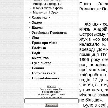
Проф. Оле
Авторська сторінка
Історія міста в фото
Волинське Полі
Малюнки Н.Орди
Славутчани
Храми
ЖУКІВ - село
Школи
князь Андрій
Українська Повстанча
Острозькому 
Ліси
Жуків «со вс
Преса про місто
належало К. 
Політика
воєводі Домі
Події
поміщиця П’я
Мистецтво
1806 року се
Суспільство
році перейшл
Новини
про мешканці
Гостьова книга
хліборобство
Online-Бібліотека
наділ 12 дес
частин, а том
ПОШУК
у них нема, 
Для пошуку потрібно
використовувати
мізерна: взимк
не більше одного слова
або його частини
не більше».
Було в селі д