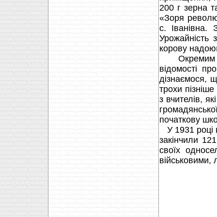
200 г зерна т
«Зоря револю
с. Іванівна.
Урожайність 
корову надоюв
Окремим роз
відомості про
дізнаємося, 
трохи пізніше
з вчителів, я
громадянсько
початкову школ
У 1931 році ш
закінчили 121
своїх односе
військовими, 