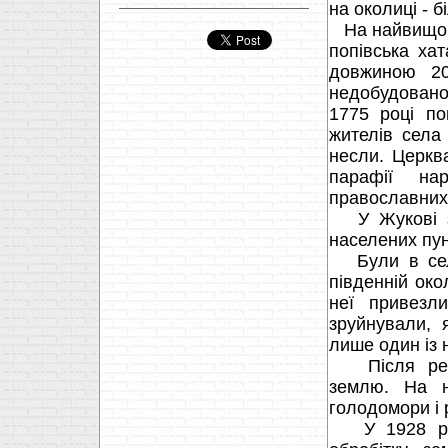
на околиці - б
На найвищому
попівська ха
довжиною 20
недобудовано
1775 році по
жителів села 
несли. Церкв
парафії на
православних, 
У Жукові зн
населених пун
Були в селі
південній ок
неї привезли
зруйнували, 
лише один із 
Після револ
землю. На н
голодомори і 
У 1928 році