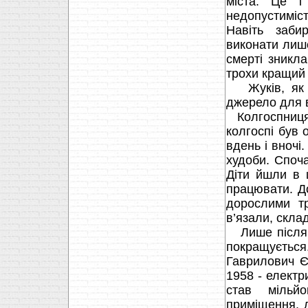
міста. Це і
недопустиміс
Навіть заби
виконати лише
смерті зникл
трохи кращий
Жуків, як і 
джерело для в
Колгоспниця-п
колгоспі був 
вдень і вночі
худоби. Спочат
Діти йшли в 
працювати. До
дорослими тр
в’язали, скла
Лише після 1
покращується
Гаврилович Є
1958 - електр
став мільйо
приміщення, 