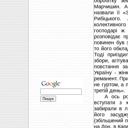
обробітку з
Марчишин. А 
назвали її «
Рибіцького.
колективног
господарі ж
розповідає п
повинен був 
то його обкла
Тоді приїзди
збори, агіту
повстання з
Україну - жі
реманент. При
не гуртом, а 
третій день».
А ось розп
вступати з 
забирали в л
його засудж
(збільшений п
на Дон, в Кар