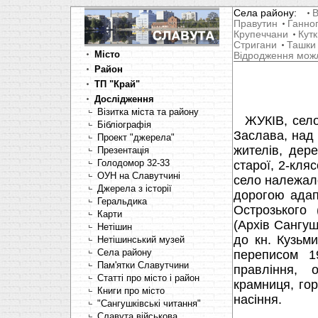
Села району:
В
Правутин
Ганно
Крупеччани
Кутк
Стригани
Ташки
Місто
Відродження мож
Район
ТП "Край"
Дослідження
Візитка міста та району
ЖУКІВ, село,
Бібліографія
Заслава, над 
Проект "джерела"
жителів, дере
Презентація
Голодомор 32-33
старої, 2-кля
ОУН на Славутчині
село належал
Джерела з історії
дорогою адап
Геральдика
Острозького 
Карти
(Архів Сангушк
Нетішин
до кн. Кузьми
Нетішинський музей
Села району
переписом 1
Пам'ятки Славутчини
правління, 
Статті про місто і район
крамниця, гор
Книги про місто
насіння.
"Сангушківські читання"
Славута військова