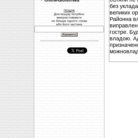
Online-Бібліотека
без уклада
ПОШУК
великих оре
Для пошуку потрібно
використовувати
Районна вл
не більше одного слова
або його частини
виправленн
гостре. Бу
владою. Ад
призначенн
можновладц