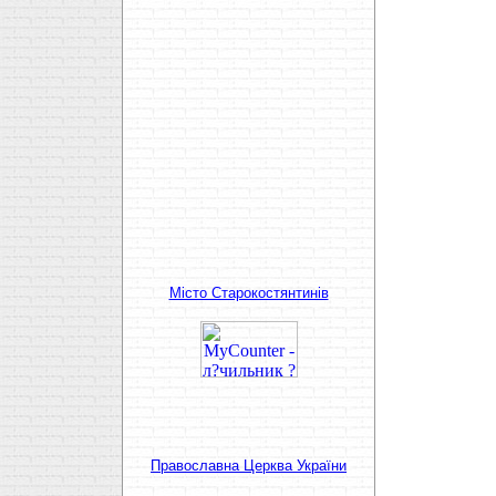
Мiсто Старокостянтинiв
Православна Церква України