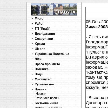
Місто
05-Dec-20
Район
Зима-2008
ТП "Край"
Дослідження
- Якість в
Славутчани
Голодомору
Храми
інформації
Школи
"Пульс" в 
Українська Повстанча
В.Гаврилюк
Ліси
інформаціє
Преса про місто
заходах. Н
Політика
"Контакт-Са
Події
тому від п
Мистецтво
спромігся 
Суспільство
кажуть, нем
Новини
Новини
- В селах 
Розсилка новин
Договора о
Гостьова книга
селяни не 