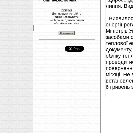
Online-Бібліотека
липня. Вид
ПОШУК
Для пошуку потрібно
використовувати
- Виявилос
не більше одного слова
або його частини
енергії ре
Міністрів 
засобами о
теплової ен
документу,
обліку теп
проводитис
повернення
місяці. Не
встановлен
6 гривень 