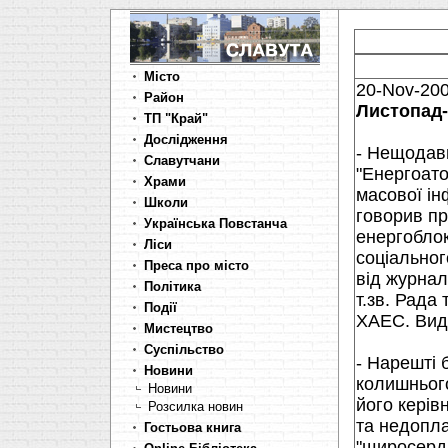
Місто
20-Nov-20
Район
Листопад-
ТП "Край"
Дослідження
- Нещодав
Славутчани
"Енергоато
Храми
масової ін
Школи
говорив пр
Українська Повстанча
енергоблок
Ліси
соціальног
Преса про місто
від журнал
Політика
т.зв. Рада
Події
ХАЕС. Видн
Мистецтво
Суспільство
- Нарешті 
Новини
колишньог
Новини
його керів
Розсилка новин
та недопла
Гостьова книга
"щиросердн