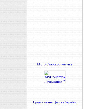
Мiсто Старокостянтинiв
Православна Церква України