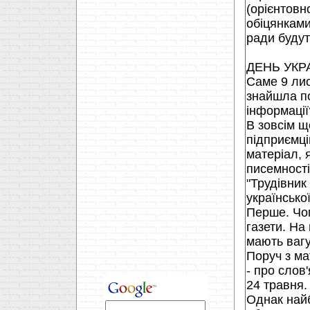
(орiєнтовн
обiцянками
ради будут
ДЕНЬ УКР
Саме 9 лис
знайшла по
iнформацiї
В зовсiм щ
пiдприємцi
матерiал, 
писемностi
"Трудiвник
українсько
Перше. Чом
газети. На
мають вагу
Поруч з ма
- про слов
24 травня.
Однак найб