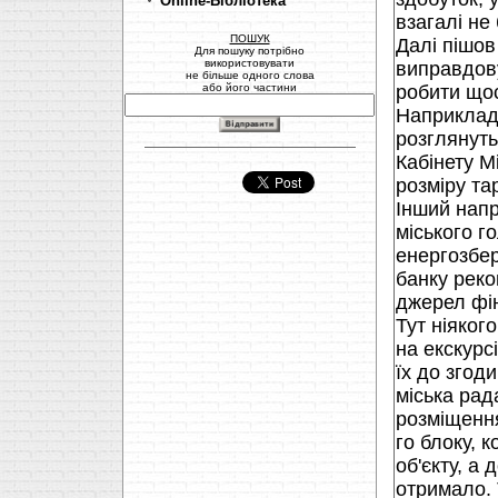
Online-Бібліотека
взагалi не
ПОШУК
Далi пiшов
Для пошуку потрібно
використовувати
виправдову
не більше одного слова
або його частини
робити щос
Наприклад:
розглянуть
Кабiнету М
розмiру та
Iнший напр
мiського г
енергозбе
банку рекон
джерел фi
Тут нiякого
на екскурс
їх до згод
мiська рад
розмiщенн
го блоку, 
об'єкту, а 
отримало. 