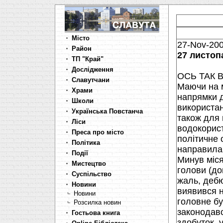
Місто
27-Nov-20
Район
27 листоп
ТП "Край"
Дослідження
ОСЬ ТАК 
Славутчани
Маючи на м
Храми
напрямки д
Школи
використан
Українська Повстанча
також для 
Ліси
водокорист
Преса про місто
полiтичне 
Політика
направила 
Події
Минув мiся
Мистецтво
голови (до
Суспільство
жаль, дебю
Новини
виявився 
Новини
головне бу
Розсилка новин
законодавс
Гостьова книга
здобуток, у