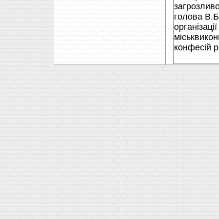
загрозливо
голова В.Б
органiзацi
мiськвикон
конфесiй р