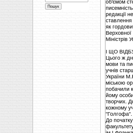
об'ємом ст
писемнiсть
редакцiї н
ставлення 
як гордови
Верховної 
Мiнiстрiв У
I ЩО ВIДБ
Цього ж дн
мови та пи
учнiв стар
України М.
мiською ор
побачили к
йому особи
творчих. Д
кожному уч
"Голгофа".
До початку
факультету
iм.I.Франк