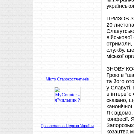
українсько
ПРИЗОВ 
20 листопа
Славутськ
вiйськової
отримали, 
службу, ще
мiської орг
ЗНОВУ КО
Грою в "ша
Мiсто Старокостянтинiв
та його от
у Славутi.
в iнтерв'ю
сказано, щ
канонiчної
Як вiдомо,
конфесiї. 
Запорозько
Православна Церква України
козацтва м